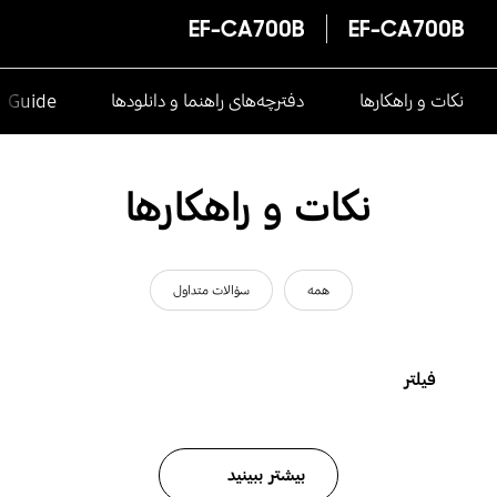
EF-CA700B
EF-CA700B
نکات و راهکارها
دفترچه‌های راهنما و دانلودها
e Guide
نکات و راهکارها
همه
سؤالات متداول
فیلتر
بیشتر ببینید