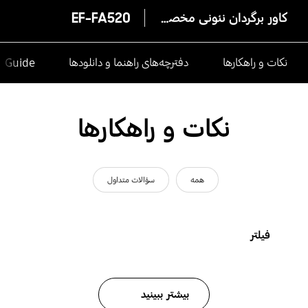
کاور برگردان نئونی مخصوص A5
EF-FA520
نکات و راهکارها
دفترچه‌های راهنما و دانلودها
e Guide
نکات و راهکارها
همه
سؤالات متداول
فیلتر
بیشتر ببینید