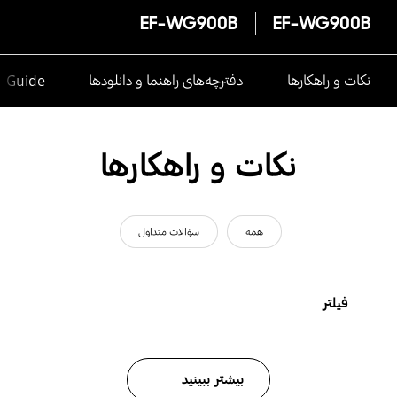
EF-WG900B
EF-WG900B
نکات و راهکارها
دفترچه‌های راهنما و دانلودها
e Guide
نکات و راهکارها
همه
سؤالات متداول
فیلتر
بیشتر ببینید