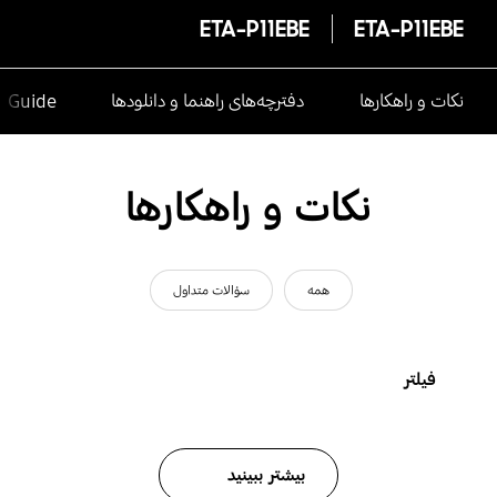
ETA-P11EBE
ETA-P11EBE
نکات و راهکارها
دفترچه‌های راهنما و دانلودها
e Guide
نکات و راهکارها
همه
سؤالات متداول
فیلتر
بیشتر ببینید