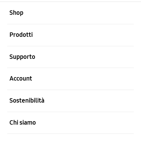
Aperto
Footer Navigation
Shop
Aperto
Prodotti
Aperto
Supporto
Aperto
Account
Aperto
Sostenibilità
Aperto
Chi siamo