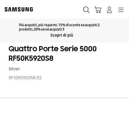
Skip
Skip
to
to
Ricerca
Carrello
Accedi
Navigazione
content
accessibility
help
Più acquisti, più risparmi: 15% di sconto se acquisti 2
Fai clic per espandere
prodotti, 20% se ne acquisti 3
Scopri di più
Quattro Porte Serie 5000
RF50K5920S8
Silver
RF50K5920S8/ES
Qu
Po
Se