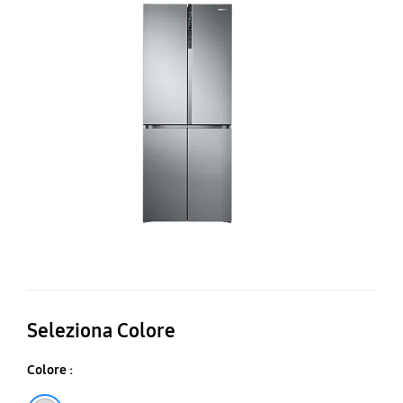
50
RF
Seleziona Colore
Colore :
Silver