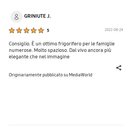
GRINIUTE J.
Product Ratings :
2022-08-24
5
Consiglio. È un ottimo frigorifero per le famiglie
numerose. Molto spazioso. Dal vivo ancora più
elegante che nel immagine
share
Originariamente pubblicato su MediaWorld
bazaarvoice Certification Label