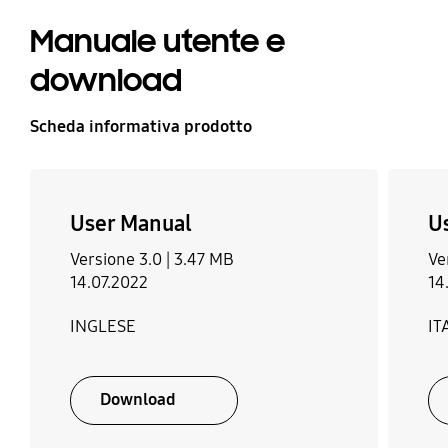
Manuale utente e
download
Scheda informativa prodotto
User Manual
U
Versione 3.0 |
3.47 MB
Ve
14.07.2022
14
INGLESE
IT
Download