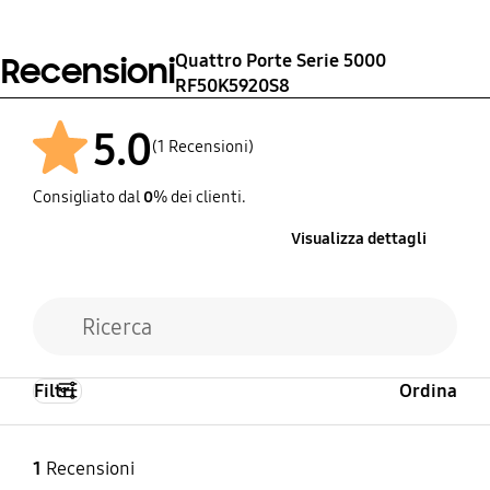
Elegant Inox
F
Quattro Porte Serie 5000
Recensioni
RF50K5920S8
Classe climatica
Freezing Capacity
SN, N, ST, T
10 kg/24hr
5.0
(1 Recensioni)
Consumo energetico
Consigliato dal
0
% dei clienti.
401 kWh/year
Visualizza dettagli
Filtri
Ordina
1
Recensioni