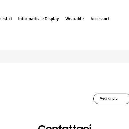
estici
Informatica e Display
Wearable
Accessori
e soluzioni per Dopp
Vedi di più