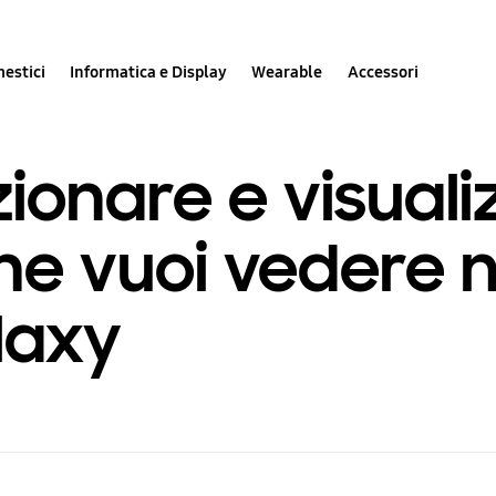
estici
Informatica e Display
Wearable
Accessori
onare e visuali
he vuoi vedere n
laxy