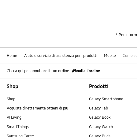
* Per inform
Home
Aiuto e servizio di assistenza per i prodotti
Mobile
Come sel
Clicca qui per annullare il tuo ordine
Annulla l'ordine
Footer Navigation
Shop
Prodotti
Shop
Galaxy Smartphone
Acquista direttamente ottieni di più
Galaxy Tab
AI Living
Galaxy Book
SmartThings
Galaxy Watch
Samsung Care+
Galaxy Buds