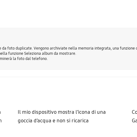
da foto duplicate. Vengono archiviate nella memoria integrata, una funzione ch
 nella funzione Seleziona album da mostrare.
minerà la foto dal telefono.
n
Il mio dispositivo mostra l’icona di una
Co
h
goccia d’acqua e non si ricarica
G