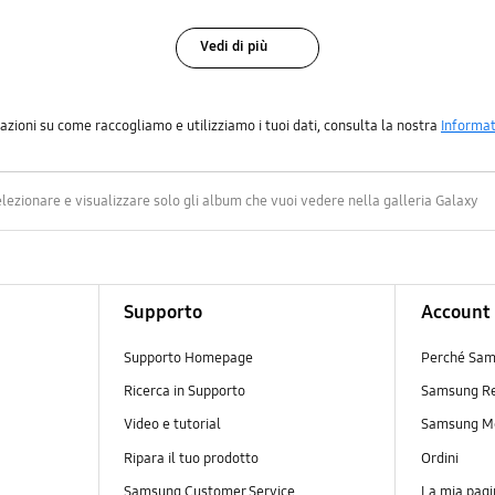
Vedi di più
azioni su come raccogliamo e utilizziamo i tuoi dati, consulta la nostra
Informat
ezionare e visualizzare solo gli album che vuoi vedere nella galleria Galaxy
Supporto
Account
Supporto Homepage
Perché Sam
Ricerca in Supporto
Samsung R
Video e tutorial
Samsung M
Ripara il tuo prodotto
Ordini
Samsung Customer Service
La mia pagi