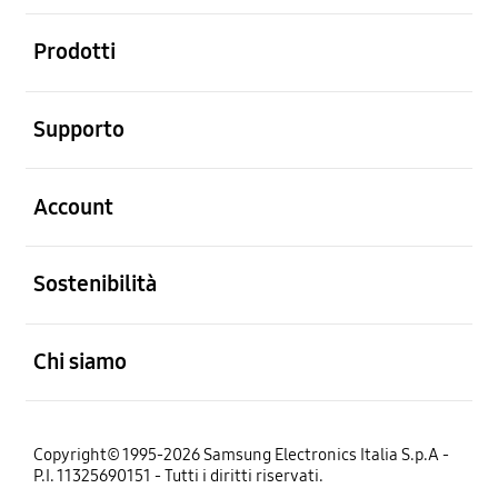
Aperto
Prodotti
Aperto
Supporto
Aperto
Account
Aperto
Sostenibilità
Aperto
Chi siamo
Copyright© 1995-2026 Samsung Electronics Italia S.p.A -
P.I. 11325690151 - Tutti i diritti riservati.