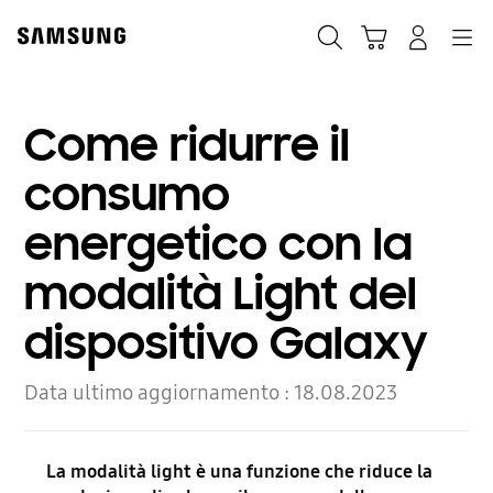
Skip
Skip
to
to
Ricerca
Carrello
Accedi
Navigazione
content
accessibility
help
Come ridurre il
consumo
energetico con la
modalità Light del
dispositivo Galaxy
Data ultimo aggiornamento :
18.08.2023
La modalità light è una funzione che riduce la