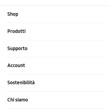
Aperto
Footer Navigation
Shop
Aperto
Prodotti
Aperto
Supporto
Aperto
Account
Aperto
Sostenibilità
Aperto
Chi siamo