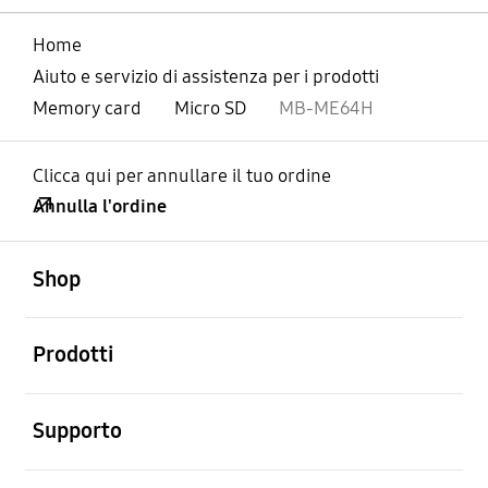
Home
Aiuto e servizio di assistenza per i prodotti
Memory card
Micro SD
MB-ME64H
Clicca qui per annullare il tuo ordine
Annulla l'ordine
Aperto
Footer Navigation
Shop
Aperto
Prodotti
Aperto
Supporto
Aperto