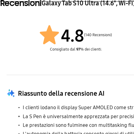
Recensioni
Galaxy Tab S10 Ultra (14.6", Wi-Fi
4.8
(140 Recensioni)
Consigliato dal
97
% dei clienti.
Riassunto della recensione AI
I clienti lodano il display Super AMOLED come stra
La S Pen è universalmente apprezzata per precisio
Le prestazioni sono fulminee con multitasking fl
L'autonomia della batteria consente giorni di uti