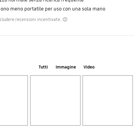
ndono meno portatile per uso con una sola mano
includere recensioni incentivate.
disclaimer
Tutti
Immagine
Video
Layer popup open
Layer popup open