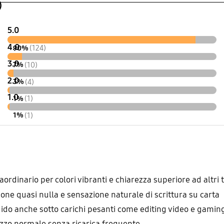
)
5.0
4.0
90%
(124)
3.0
7%
(10)
2.0
3%
(4)
1.0
1%
(1)
1%
(1)
ordinario per colori vibranti e chiarezza superiore ad altri 
ne quasi nulla e sensazione naturale di scrittura su carta
uido anche sotto carichi pesanti come editing video e gamin
lizzo normale senza ricarica frequente