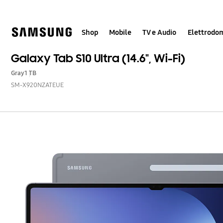
Skip
Skip
to
to
content
accessibility
help
Shop
Mobile
TV e Audio
Elettrodom
Galaxy Tab S10 Ultra (14.6", Wi-Fi)
Gray
1 TB
SM-X920NZATEUE