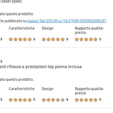
i soldi spesi.
iato questo prodotto.
te pubblicato su
Galaxy Tab S10 Ultra (14.6")(SM-X920NZAREUE)
Caratteristiche
Design
Rapporto qualità-
prezzo
Product Ratings :
Product Ratings :
Product Ratings :
Product Ratings :
5
5
5
5
Product Ratings :
5
anti riflesso e prestazioni top penna inclusa
iato questo prodotto.
Caratteristiche
Design
Rapporto qualità-
prezzo
Product Ratings :
Product Ratings :
Product Ratings :
Product Ratings :
5
5
4
5