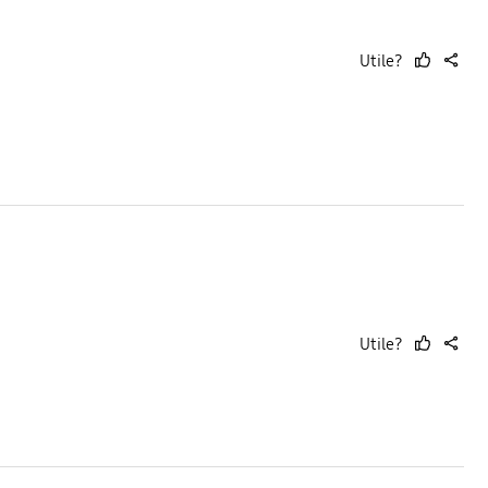
Utile?
thumb
share
up
Utile?
thumb
share
up