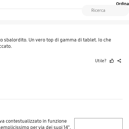
Ordina
o sbalordito. Un vero top di gamma di tablet. Io che
ccato.
Utile?
thumb
share
up
a contestualizzato in funzione
play video
semplicissimo per via dei suoi 14".