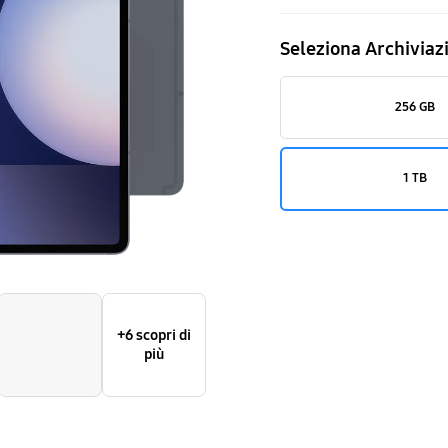
Fi)
Seleziona Archiviaz
256 GB
1 TB
+6 scopri di
più