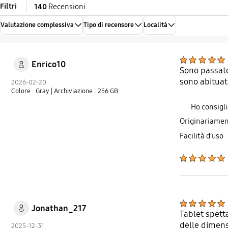
Filtri
140
Recensioni
Valutazione complessiva
Tipo di recensore
Località
Enrico10
Sono passato
sono abituat
2026-02-20
Colore : Gray
| Archiviazione : 256 GB
Ho consigl
Originariamen
Facilità d’uso
Jonathan_217
Tablet spett
delle dimensi
2025-12-31