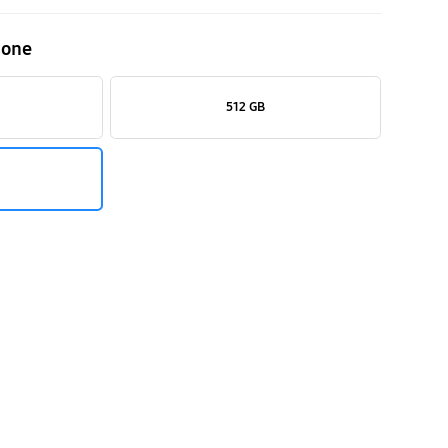
ione
512 GB