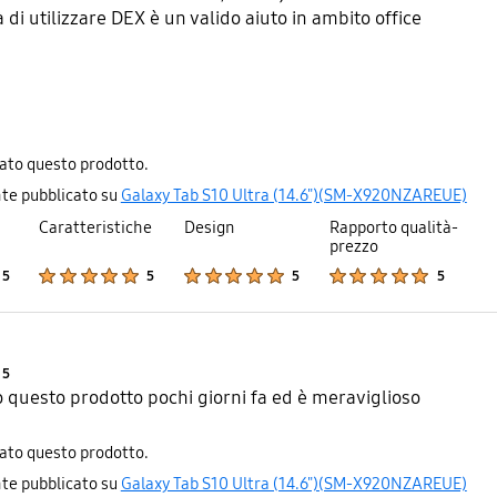
à di utilizzare DEX è un valido aiuto in ambito office
iato questo prodotto.
te pubblicato su
Galaxy Tab S10 Ultra (14.6")(SM-X920NZAREUE)
Caratteristiche
Design
Rapporto qualità-
prezzo
Product Ratings :
Product Ratings :
Product Ratings :
Product Ratings :
5
5
5
5
Product Ratings :
5
questo prodotto pochi giorni fa ed è meraviglioso
iato questo prodotto.
te pubblicato su
Galaxy Tab S10 Ultra (14.6")(SM-X920NZAREUE)