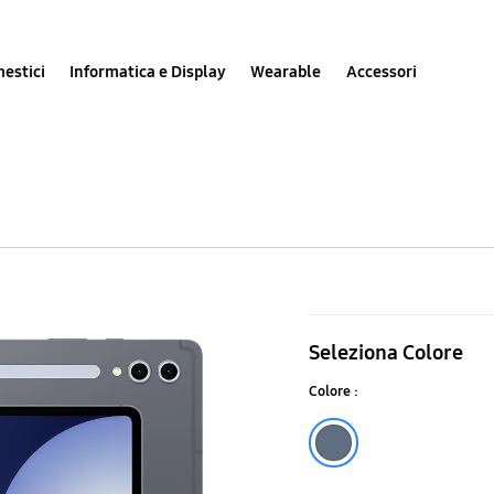
estici
Informatica e Display
Wearable
Accessori
Galaxy
Tab
Seleziona Colore
S10
Colore :
Ultra
(14.6",
Gray
Wi-