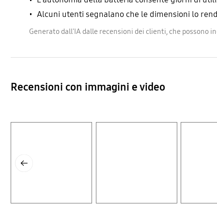
Alcuni utenti segnalano che le dimensioni lo re
Generato dall'IA dalle recensioni dei clienti, che possono 
Recensioni con immagini e video
Layer popup open
Layer popup open
Layer popup open
Previous