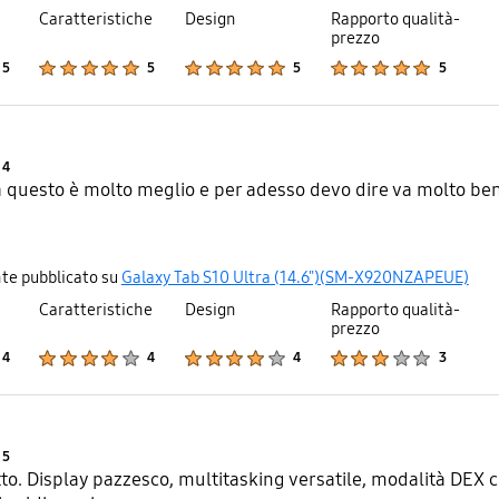
Caratteristiche
Design
Rapporto qualità-
prezzo
Product Ratings :
Product Ratings :
Product Ratings :
Product Ratings :
5
5
5
5
Product Ratings :
4
questo è molto meglio e per adesso devo dire va molto be
te pubblicato su
Galaxy Tab S10 Ultra (14.6")(SM-X920NZAPEUE)
Caratteristiche
Design
Rapporto qualità-
prezzo
Product Ratings :
Product Ratings :
Product Ratings :
Product Ratings :
4
4
4
3
Product Ratings :
5
tto. Display pazzesco, multitasking versatile, modalità DEX 