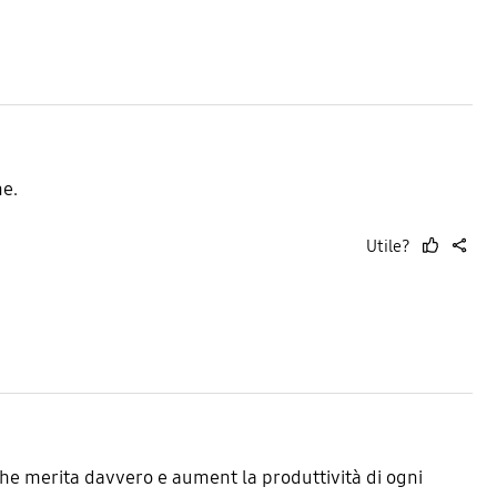
ne.
Utile?
thumb
share
up
che merita davvero e aument la produttività di ogni