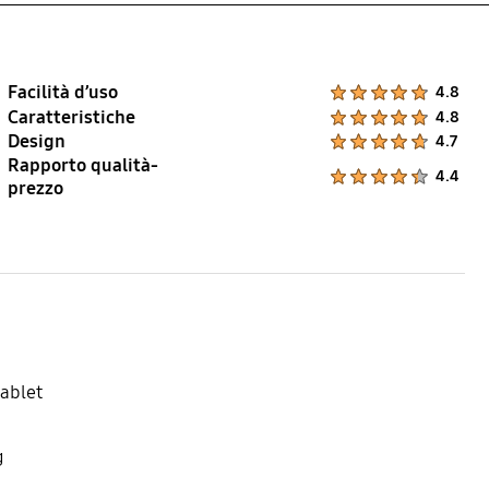
Facilità d’uso
Product Ratings :
4.8
Caratteristiche
Product Ratings :
4.8
Design
Product Ratings :
4.7
Rapporto qualità-
Product Ratings :
4.4
prezzo
tablet
g