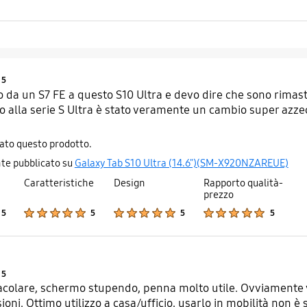
Product Ratings :
5
 da un S7 FE a questo S10 Ultra e devo dire che sono rimast
o alla serie S Ultra è stato veramente un cambio super azze
iato questo prodotto.
te pubblicato su
Galaxy Tab S10 Ultra (14.6")(SM-X920NZAREUE)
Caratteristiche
Design
Rapporto qualità-
prezzo
Product Ratings :
Product Ratings :
Product Ratings :
Product Ratings :
5
5
5
5
Product Ratings :
5
acolare, schermo stupendo, penna molto utile. Ovviamente v
oni. Ottimo utilizzo a casa/ufficio, usarlo in mobilità non è 