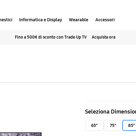
estici
Informatica e Display
Wearable
Accessori
Fino a 500€ di sconto con Trade Up TV
Acquista ora
Neo
Seleziona Dimensio
QLED
8K
65"
75"
85"