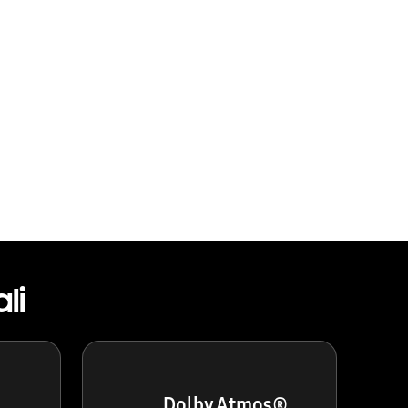
li
Dolby Atmos®