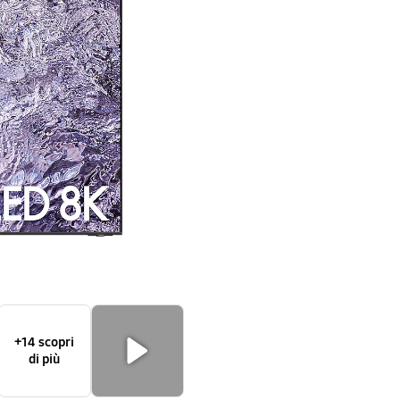
85"
QN800C
TV
2023
+14 scopri
di più