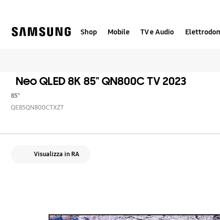
Skip
Skip
to
to
content
accessibility
help
Shop
Mobile
TV e Audio
Elettrodom
Neo QLED 8K 85" QN800C TV 2023
85"
QE85QN800CTXZT
Visualizza in RA