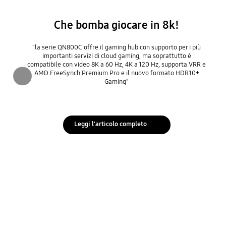
Che bomba giocare in 8k!
"la serie QN800C offre il gaming hub con supporto per i più
importanti servizi di cloud gaming, ma soprattutto è
compatibile con video 8K a 60 Hz, 4K a 120 Hz, supporta VRR e
AMD FreeSynch Premium Pro e il nuovo formato HDR10+
Precedente
Gaming"
Leggi l'articolo completo