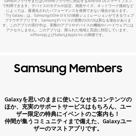
SamsunブラウザまたはChromeブラウザに対応するAndroid OSスマートフォン
で利用できます。デバイスのモデルや設定、画面サイズ、ネットワーク接続など
によっては、最適化されたパフォーマンスを発揮できない場合があります。
「Try Galaxy」は、SamsungのOne UI 6.1の体験シュミレーションができるウェブ
ブラウザアプリです。Samsungデバイスの実際のUX/UIは異なる場合がありま
す。このアプリの実行中は、実際のアプリやデバイスの機能やハードウェアには
アクセスしません。このアプリは、限られた地域と言語に対応しています。
※iPhoneおよびSafariはApple Inc.の商標です。
Samsung Members
Galaxyを思いのままに使いこなせるコンテンツの
ほか、充実のサポートサービスはもちろん、ユー
ザー限定の特典にイベントのご案内も！
仲間が集うコミュニティまで備えた、Galaxyユー
ザーのマストアプリです。