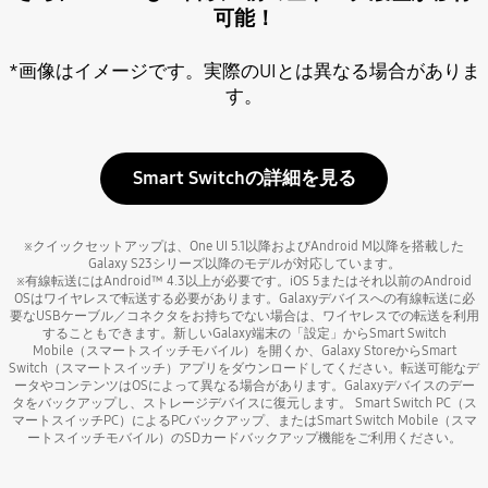
可能！
*画像はイメージです。実際のUIとは異なる場合がありま
す。
Smart Switchの詳細を見る
※クイックセットアップは、One UI 5.1以降およびAndroid M以降を搭載した
Galaxy S23シリーズ以降のモデルが対応しています。
※有線転送にはAndroid™ 4.3以上が必要です。iOS 5またはそれ以前のAndroid
OSはワイヤレスで転送する必要があります。Galaxyデバイスへの有線転送に必
要なUSBケーブル／コネクタをお持ちでない場合は、ワイヤレスでの転送を利用
することもできます。新しいGalaxy端末の「設定」からSmart Switch
Mobile（スマートスイッチモバイル）を開くか、Galaxy StoreからSmart
Switch（スマートスイッチ）アプリをダウンロードしてください。転送可能なデ
ータやコンテンツはOSによって異なる場合があります。Galaxyデバイスのデー
タをバックアップし、ストレージデバイスに復元します。 Smart Switch PC（ス
マートスイッチPC）によるPCバックアップ、またはSmart Switch Mobile（スマ
ートスイッチモバイル）のSDカードバックアップ機能をご利用ください。