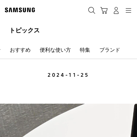
Skip
Skip
to
to
カート
検索する
ログイン
ナビゲーション
content
accessibility
help
トピックス
せ
おすすめ
便利な使い方
特集
ブランド
2024-11-25