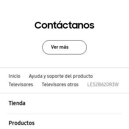
Contáctanos
Ver más
Inicio
Ayuda y soporte del producto
Televisores
Televisores otros
LE52B620R3W
abierto
Footer Navigation
Tienda
abierto
Productos