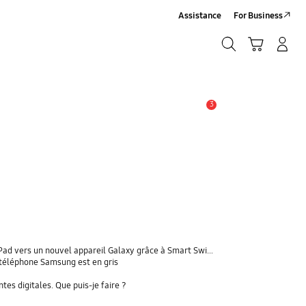
Assistance
For Business
Chercher
Panier
Se connecter/S'inscrire
Chercher
3
Alerte
 vers un nouvel appareil Galaxy grâce à Smart Switch ?
téléphone Samsung est en gris
s digitales. Que puis-je faire ?