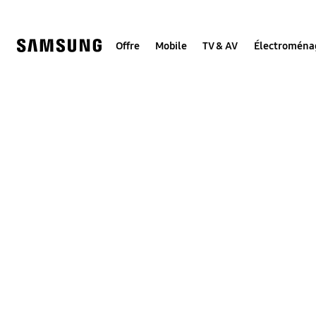
Skip
to
content
Offre
Mobile
TV & AV
Électroména