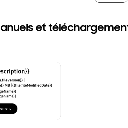
anuels et téléchargemen
escription}}
e.fileVersion}}
ze}} MB
{{file.fileModifiedDate}}
mes}}
uageName}}
uageName}}
gement