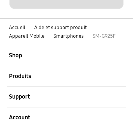
Accueil
Aide et support produit
Appareil Mobile
Smartphones
SM-G925F
ouvert
Footer Navigation
Shop
ouvert
Produits
ouvert
Support
ouvert
Account
ouvert