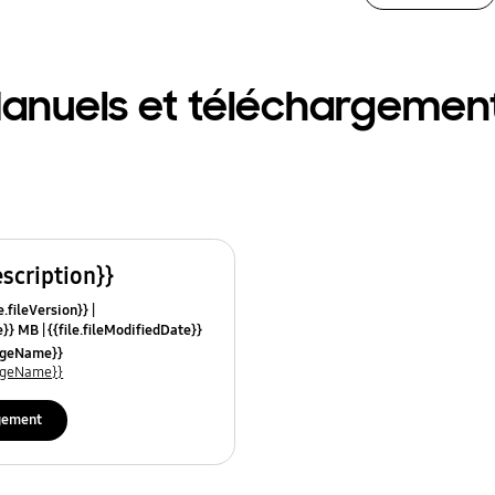
anuels et téléchargemen
escription}}
e.fileVersion}}
ze}} MB
{{file.fileModifiedDate}}
mes}}
uageName}}
uageName}}
gement