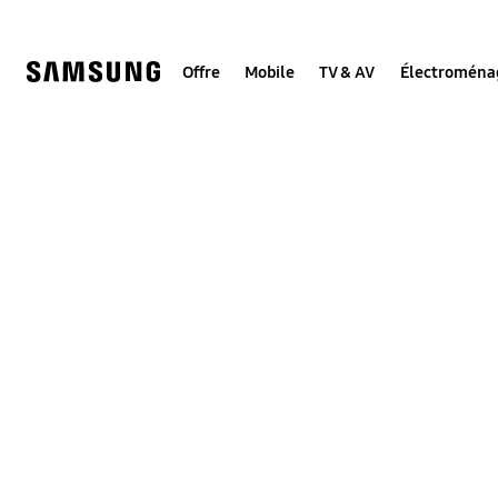
Skip
to
content
Offre
Mobile
TV & AV
Électroména