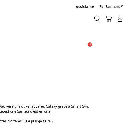
Assistance
For Business
Chercher
Panier
Se connecter/S'inscrire
Chercher
3
Alerte
 vers un nouvel appareil Galaxy grâce à Smart Switch ?
téléphone Samsung est en gris
s digitales. Que puis-je faire ?