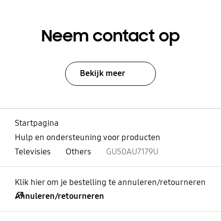
Neem contact op
Bekijk meer
Startpagina
Hulp en ondersteuning voor producten
Televisies
Others
GU50AU7179U
Klik hier om je bestelling te annuleren/retourneren
Annuleren/retourneren
Open
Footer Navigation