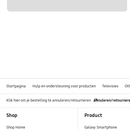
Startpagina
Hulp en ondersteuning voor producten
Televisies
Ot
Klik hier om je bestelling te annuleren/retourneren
Annuleren/retourner
Footer Navigation
Shop
Product
Shop Home
Galaxy Smartphone