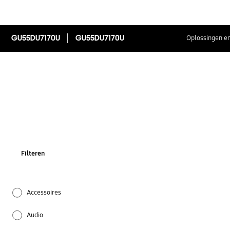
GU55DU7170U
GU55DU7170U
Oplossingen en
Filteren
Accessoires
Audio