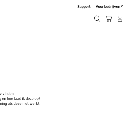
Support
Voor bedrijven
Zoeken
Winkelwagen
Inloggen/Account maken
Zoeken
v vinden
 en hoe laad ik deze op?
ing als deze niet werkt