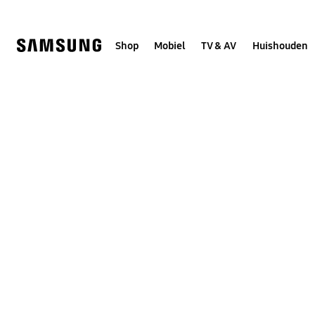
Skip
to
content
Shop
Mobiel
TV & AV
Huishouden