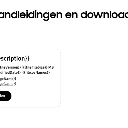
andleidingen en downloa
escription}}
.fileVersion}}
{{file.fileSize}} MB
odifiedDate}}
{{file.osNames}}
uageName}}
uageName}}
den