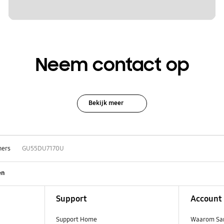
Neem contact op
Bekijk meer
hers
GU55DU7170U
en
Support
Account
Support Home
Waarom Sa