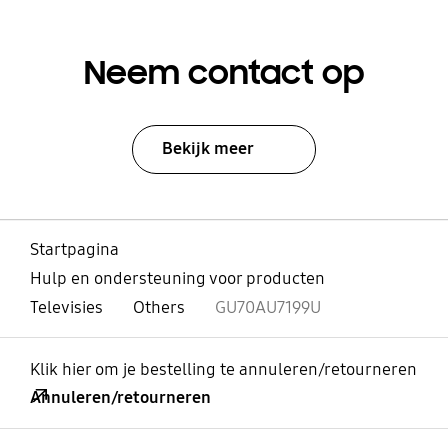
Neem contact op
Bekijk meer
Startpagina
Hulp en ondersteuning voor producten
Televisies
Others
GU70AU7199U
Klik hier om je bestelling te annuleren/retourneren
Annuleren/retourneren
Open
Footer Navigation