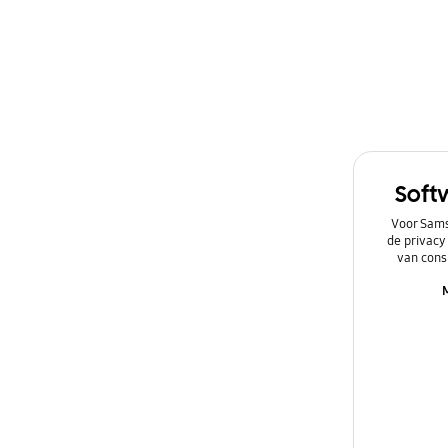
Power
Software upgrade
Soft
Voor Sams
de privacy
van cons