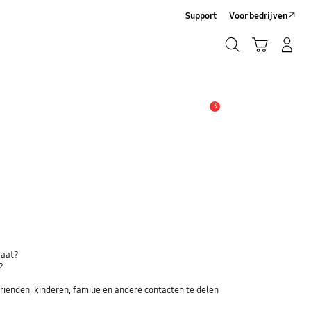
Support
Voor bedrijven
Zoeken
Winkelwagen
Inloggen/Account maken
Zoeken
3
MELDINGEN
raat?
?
ienden, kinderen, familie en andere contacten te delen