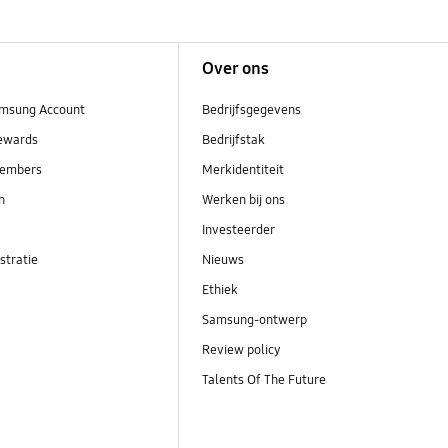
Over ons
msung Account
Bedrijfsgegevens
ewards
Bedrijfstak
embers
Merkidentiteit
en
Werken bij ons
Investeerder
stratie
Nieuws
Ethiek
Samsung-ontwerp
Review policy
Talents Of The Future