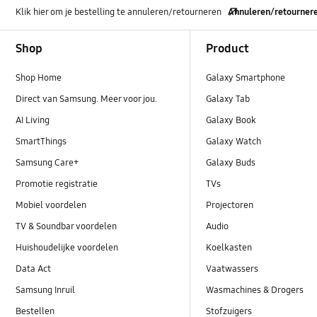
Klik hier om je bestelling te annuleren/retourneren
Annuleren/retourner
Footer Navigation
Shop
Product
Shop Home
Galaxy Smartphone
Direct van Samsung. Meer voor jou.
Galaxy Tab
AI Living
Galaxy Book
SmartThings
Galaxy Watch
Samsung Care+
Galaxy Buds
Promotie registratie
TVs
Mobiel voordelen
Projectoren
TV & Soundbar voordelen
Audio
Huishoudelijke voordelen
Koelkasten
Data Act
Vaatwassers
Samsung Inruil
Wasmachines & Drogers
Bestellen
Stofzuigers