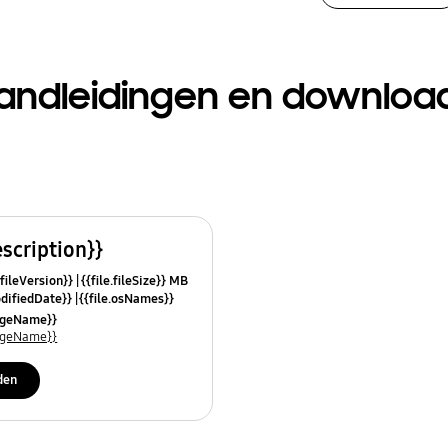
andleidingen en downloa
escription}}
.fileVersion}}
{{file.fileSize}} MB
odifiedDate}}
{{file.osNames}}
uageName}}
uageName}}
den