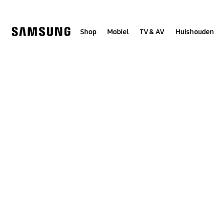
Skip
to
content
Shop
Mobiel
TV & AV
Huishouden