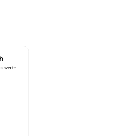
h
a over te