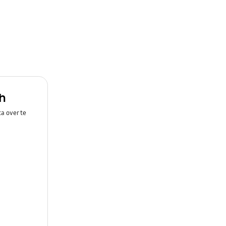
h
a over te