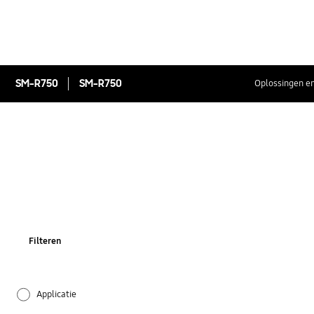
SM-R750
SM-R750
Oplossingen en
Filteren
Applicatie