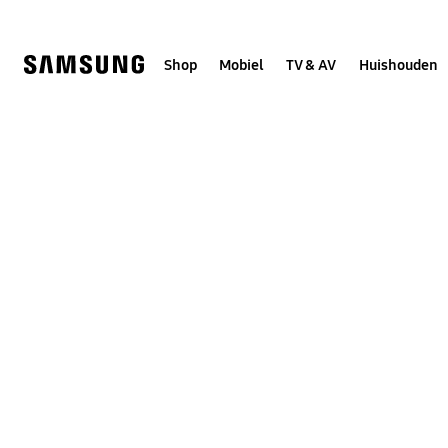
Skip
to
content
Shop
Mobiel
TV & AV
Huishouden