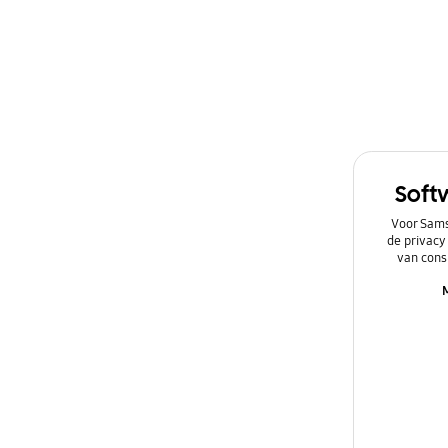
Software upgrade
Soft
Voor Sams
de privacy
van cons