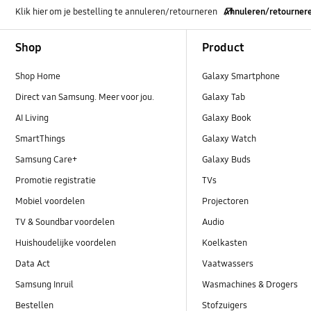
Klik hier om je bestelling te annuleren/retourneren
Annuleren/retourner
Footer Navigation
Shop
Product
Shop Home
Galaxy Smartphone
Direct van Samsung. Meer voor jou.
Galaxy Tab
AI Living
Galaxy Book
SmartThings
Galaxy Watch
Samsung Care+
Galaxy Buds
Promotie registratie
TVs
Mobiel voordelen
Projectoren
TV & Soundbar voordelen
Audio
Huishoudelijke voordelen
Koelkasten
Data Act
Vaatwassers
Samsung Inruil
Wasmachines & Drogers
Bestellen
Stofzuigers