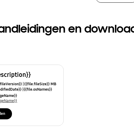
andleidingen en downloa
escription}}
.fileVersion}}
{{file.fileSize}} MB
odifiedDate}}
{{file.osNames}}
uageName}}
uageName}}
den