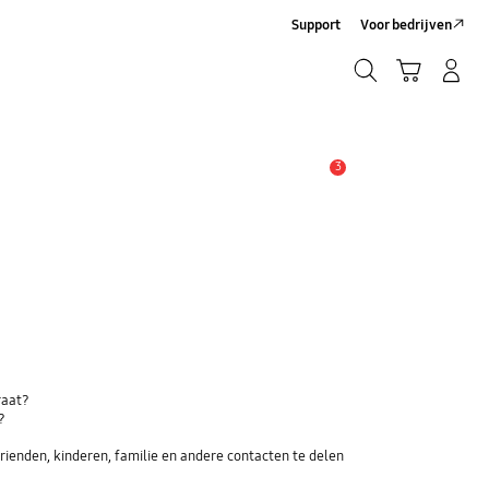
Support
Voor bedrijven
Zoeken
Winkelwagen
Inloggen/Account maken
Zoeken
3
MELDINGEN
raat?
?
ienden, kinderen, familie en andere contacten te delen