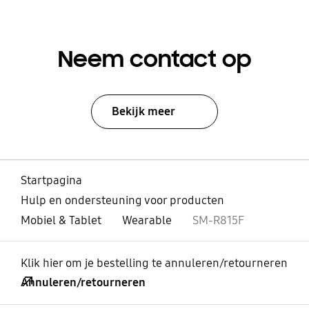
Neem contact op
Bekijk meer
Startpagina
Hulp en ondersteuning voor producten
Mobiel & Tablet
Wearable
SM-R815F
Klik hier om je bestelling te annuleren/retourneren
Annuleren/retourneren
Open
Footer Navigation