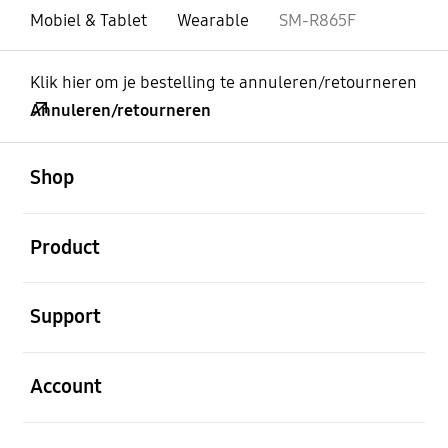
Mobiel & Tablet
Wearable
SM-R865F
Klik hier om je bestelling te annuleren/retourneren
Annuleren/retourneren
Open
Footer Navigation
Shop
Open
Product
Open
Support
Open
Account
Open