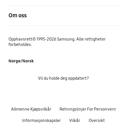
Åpen
Om oss
Opphavsrett© 1995-2026 Samsung. Alle rettigheter
forbeholdes.
Norge/Norsk
Vil du holde deg oppdatert?
Allmenne Kjøpsvilkår
Retningslinjer For Personvern
Informasjonskapsler
Vilkår
Oversikt