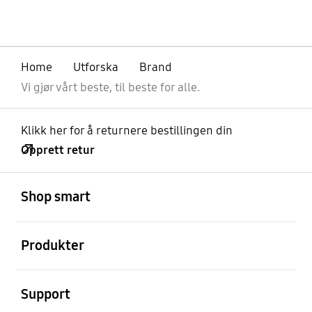
Home
Utforska
Brand
Vi gjør vårt beste, til beste for alle.
Klikk her for å returnere bestillingen din
Opprett retur
Åpen
Footer Navigation
Shop smart
Åpen
Produkter
Åpen
Support