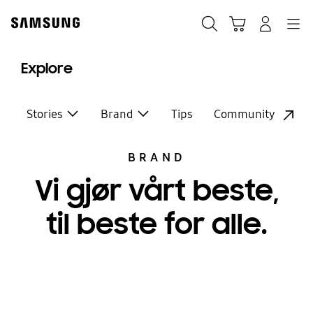
Skip
to
Søk
Handlevogn
Navigation
Logg på
content
Explore
Stories
Brand
Tips
Community
BRAND
Vi gjør vårt beste,
til beste for alle.