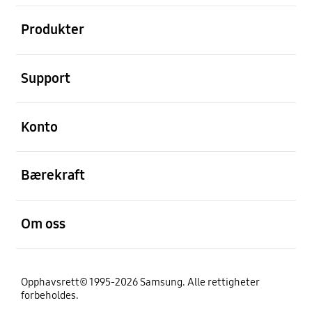
Åpen
Produkter
Åpen
Support
Åpen
Konto
Åpen
Bærekraft
Åpen
Om oss
Opphavsrett© 1995-2026 Samsung. Alle rettigheter
forbeholdes.