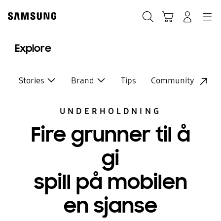
Skip
to
Søk
Handlevogn
Navigation
Logg på
content
Explore
Stories
Brand
Tips
Community
UNDERHOLDNING
Fire grunner til å
gi
spill på mobilen
en sjanse