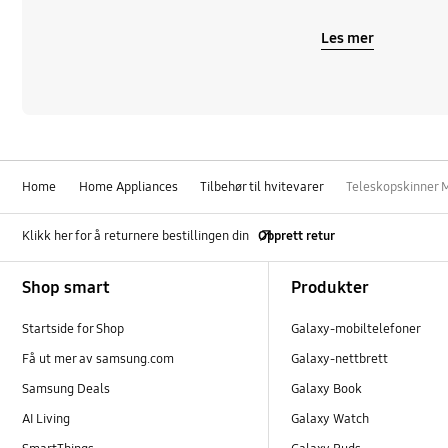
Les mer
Home
Home Appliances
Tilbehør til hvitevarer
Teleskopskinner
Klikk her for å returnere bestillingen din
Opprett retur
Footer Navigation
Shop smart
Produkter
Startside for Shop
Galaxy-mobiltelefoner
Få ut mer av samsung.com
Galaxy-nettbrett
Samsung Deals
Galaxy Book
AI Living
Galaxy Watch