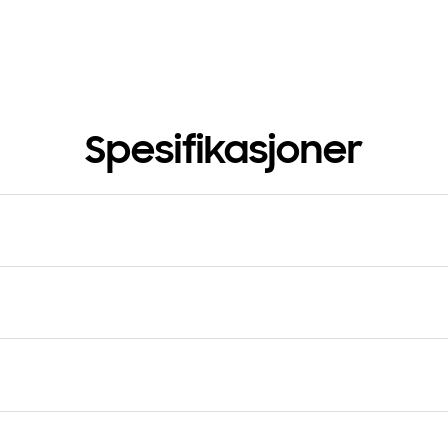
Spesifikasjoner
copic Rail Level
Matching Model
 2 and 4
NV68A1170BS/EE,