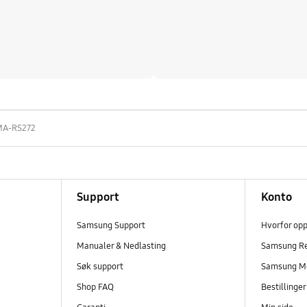
 MA-RS272
Support
Konto
Samsung Support
Hvorfor op
Manualer & Nedlasting
Samsung R
Søk support
Samsung M
Shop FAQ
Bestillinge