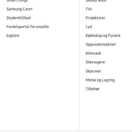
SmartThings
Galaxy Buds
Samsung Care+
TVs
Studenttillbud
Projektorer
Fordelsportal for ansatte
Lyd
Explore
Kjøleskap og frysere
Oppvaskmaskiner
Klesvask
Støvsugere
Skjermer
Minne og Lagring
Tilbehør