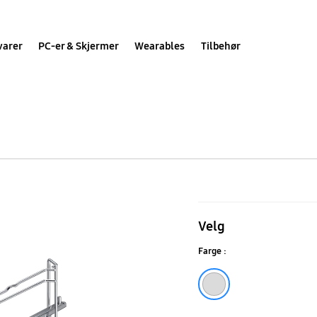
varer
PC-er & Skjermer
Wearables
Tilbehør
Teleskopski
MA-
Velg
RS272
Farge :
Silver