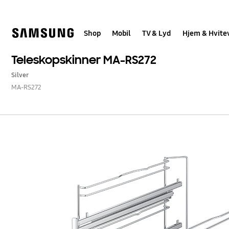
Skip
to
content
Shop
Mobil
TV & Lyd
Hjem & Hvite
Teleskopskinner MA-RS272
Silver
MA-RS272