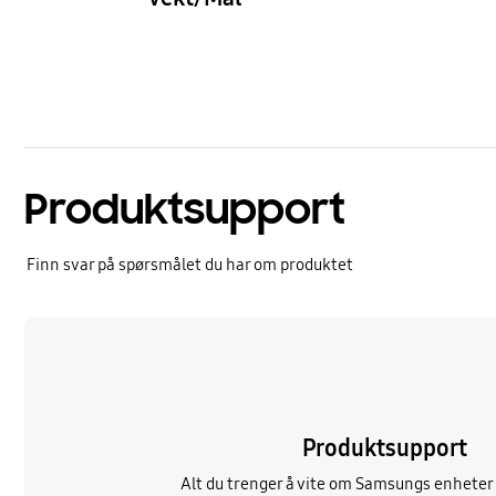
Extendable
Vekt (netto)
Outs
2,3 kg
374,2
Produktsupport
Finn svar på spørsmålet du har om produktet
Les mer
Produktsupport
Alt du trenger å vite om Samsungs enheter 