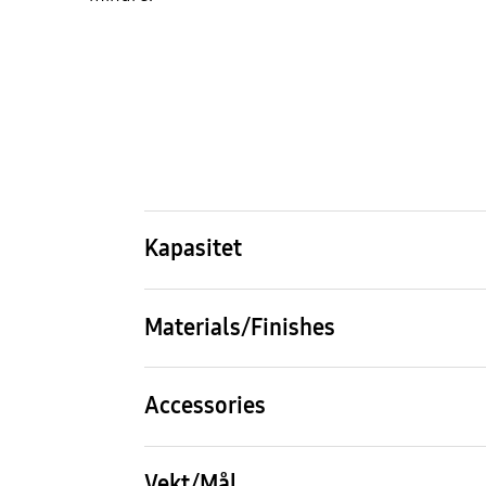
Kapasitet
Kapasitet
68 / 70 L
Materials/Finishes
Type stekeovn
Single Fan
Accessories
Teleskopskinne
Teles
2-level Telescopic Rails, Fully
Level
Vekt/Mål