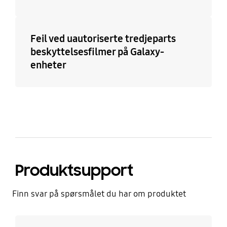
Feil ved uautoriserte tredjeparts
beskyttelsesfilmer på Galaxy-
enheter
Produktsupport
Finn svar på spørsmålet du har om produktet
Les mer