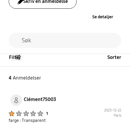
Skriv en anmeldelse
Se detaljer
Filter
Sorter
4
Anmeldelser
Clément75003
2023-12-22
Product Ratings :
1
Paris
farge : Transparent