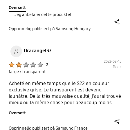
szélek kissé meg vannak emelve, ezzel védve a
Oversett
képernyőt. A kivágások pontosak, tökéletesen
Jeg anbefaler dette produktet
illeszkedik a telefonra. Talán annyival lehetne picit
jobb, hogy legyen benne egy kis lyuk, amihez
share
csuklópántot lehet rögzíteni.
Opprinnelig publisert på Samsung Hungary
Dracangel37
2022-08-15
Product Ratings :
2
Tours
farge : Transparent
Acheté en même temps que le S22 en couleur
exclusive grise. Le transparent est devenu
jaunâtre. De la très mauvaise qualité, j'aurai trouvé
mieux ou la même chose pour beaucoup moins
cher sur les plates-formes de commerces
Oversett
chinoises. Très déçu Messieurs Samsung !!!
share
Opprinnelig publisert på Samsung France