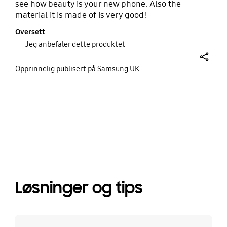
see how beauty is your new phone. Also the
material it is made of is very good!
Oversett
Jeg anbefaler dette produktet
share
Opprinnelig publisert på Samsung UK
bazaarvoice Certification Label
Løsninger og tips