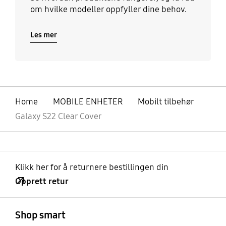
om hvilke modeller oppfyller dine behov.
Les mer
Home
MOBILE ENHETER
Mobilt tilbehør
Galaxy S22 Clear Cover
Klikk her for å returnere bestillingen din
Opprett retur
Åpen
Footer Navigation
Shop smart