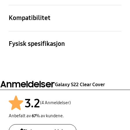
Transparent
Kompatibilitet
Kompatible modeller
Galaxy S22
Fysisk spesifikasjon
Dimensjon (WxHxD)
Vekt
73.6 x 149.0 x 10.7 mm
20 g
Anmeldelser
Galaxy S22 Clear Cover
3.2
(4 Anmeldelser)
Anbefalt av
67
% av kundene.