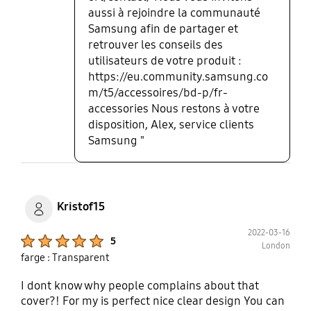
aussi à rejoindre la communauté
Samsung afin de partager et
retrouver les conseils des
utilisateurs de votre produit :
https://eu.community.samsung.co
m/t5/accessoires/bd-p/fr-
accessories Nous restons à votre
disposition, Alex, service clients
Samsung "
Kristof15
2022-03-16
Product Ratings :
5
London
farge : Transparent
I dont know why people complains about that
cover?! For my is perfect nice clear design You can