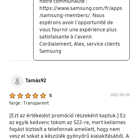
notre communauté :
https://www.samsung.com/fr/apps
/samsung-members/. Nous
espérons avoir l'opportunité de
vous fournir une expérience plus
satisfaisante à l'avenir.
Cordialement, Alex, service clients
Samsung
Tamás92
Product Ratings :
2022-09-05
5
farge : Transparent
[Ezt az értékelést promóció részeként kaptuk.] Ez
az egyik kedvenc tokom az S22-re, mert kellemes
fogást biztosít a telefonnak amellett, hogy nem
vesz el sokat a készülék gyönyörű kialakításából. A