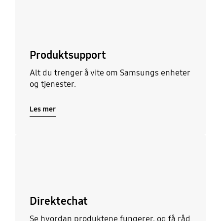
Produktsupport
Alt du trenger å vite om Samsungs enheter
og tjenester.
Les mer
Les mer
Direktechat
Se hvordan produktene fungerer, og få råd