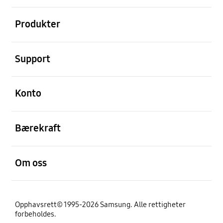
Åpen
Produkter
Åpen
Support
Åpen
Konto
Åpen
Bærekraft
Åpen
Om oss
Opphavsrett© 1995-2026 Samsung. Alle rettigheter
forbeholdes.