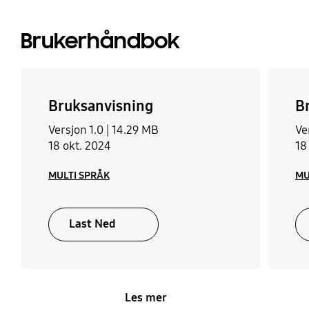
Brukerhåndbok
Bruksanvisning
B
Versjon 1.0 |
14.29 MB
Ve
18 okt. 2024
18
MULTI SPRÅK
MU
Last Ned
Les mer