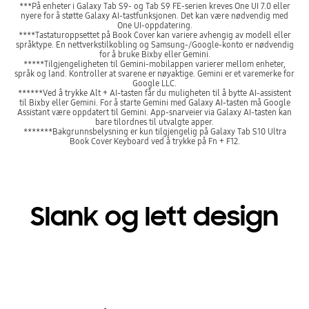
***På enheter i Galaxy Tab S9- og Tab S9 FE-serien kreves One UI 7.0 eller
nyere for å støtte Galaxy AI-tastfunksjonen. Det kan være nødvendig med
One UI-oppdatering.
****Tastaturoppsettet på Book Cover kan variere avhengig av modell eller
språktype. En nettverkstilkobling og Samsung-/Google-konto er nødvendig
for å bruke Bixby eller Gemini.
*****Tilgjengeligheten til Gemini-mobilappen varierer mellom enheter,
språk og land. Kontroller at svarene er nøyaktige. Gemini er et varemerke for
Google LLC.
******Ved å trykke Alt + AI-tasten får du muligheten til å bytte AI-assistent
til Bixby eller Gemini. For å starte Gemini med Galaxy AI-tasten må Google
Assistant være oppdatert til Gemini. App-snarveier via Galaxy AI-tasten kan
bare tilordnes til utvalgte apper.
*******Bakgrunnsbelysning er kun tilgjengelig på Galaxy Tab S10 Ultra
Book Cover Keyboard ved å trykke på Fn + F12.
Slank og lett design