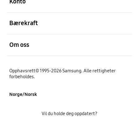
Konto
Åpen
Bærekraft
Åpen
Om oss
Opphavsrett© 1995-2026 Samsung. Alle rettigheter
forbeholdes.
Norge/Norsk
Vil du holde deg oppdatert?