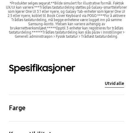
*Produkter selges separat.**Bilde simulert for illustrative formål. Faktisk
UX/UI kan variere.***Trådløs tastaturdeling støttes på Galaxy-smarttelefoner
som kjører One UI 3.1 eller nyere, og Galaxy Tab-enheter som kjører One UI
2.5 eller nyere, koblet til Book Cover Keyboard via POGO.****For å aktivere
Trådløs tastaturdeling, må begge enhetene være logget inn på samme
Samsung-konto. Ytelsen kan variere avhengig av
brukernettverksmiljøet.*****Opptil 3 enheter kan registreres for trådløs
tastaturdeling.******Trådløs tastaturdeling kan slås på/av i Innstillinger >
Generell administrasjon > Fysisk tastatur > Trådløst tastaturdeling.
Spesifikasjoner
Utvid alle
Farge
Black