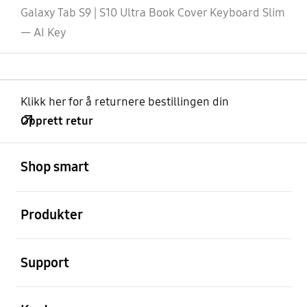
Galaxy Tab S9 | S10 Ultra Book Cover Keyboard Slim
— AI Key
Klikk her for å returnere bestillingen din
Opprett retur
Åpen
Footer Navigation
Shop smart
Åpen
Produkter
Åpen
Support
Åpen