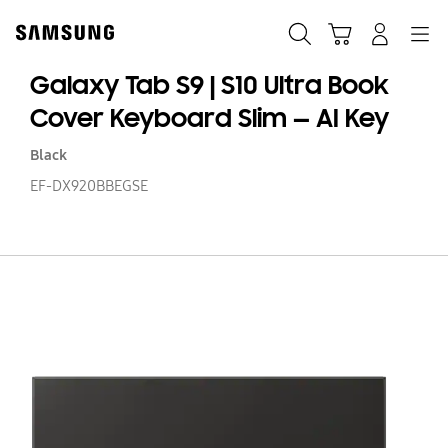
Skip
to
Søk
Handlevogn
Navigation
Logg på
content
Galaxy Tab S9 | S10 Ultra Book
Cover Keyboard Slim — AI Key
Black
EF-DX920BBEGSE
Ga
T
S9
|
S1