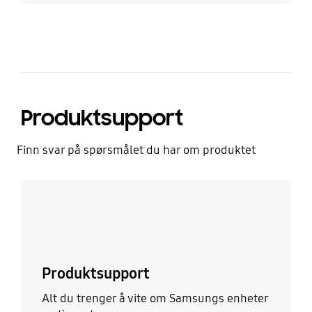
Produktsupport
Finn svar på spørsmålet du har om produktet
Les mer
Produktsupport
Alt du trenger å vite om Samsungs enheter