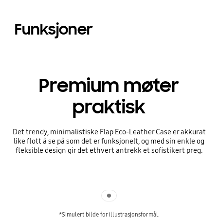
Funksjoner
Premium møter
praktisk
Det trendy, minimalistiske Flap Eco-Leather Case er akkurat
like flott å se på som det er funksjonelt, og med sin enkle og
fleksible design gir det ethvert antrekk et sofistikert preg.
Indicator 1
*Simulert bilde for illustrasjonsformål.