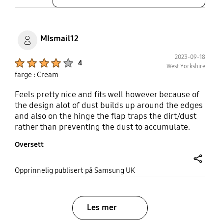
MIsmail12
2023-09-18
Product Ratings :
4
West Yorkshire
farge : Cream
Feels pretty nice and fits well however because of
the design alot of dust builds up around the edges
and also on the hinge the flap traps the dirt/dust
rather than preventing the dust to accumulate.
The sticky parts inside the case also make more
Oversett
dust stick and build up. Another real problem i
have noticed is wheen i try to flip open my flip 5 the
leather flap on the hinge gets caught and prevents
share
Opprinnelig publisert på Samsung UK
the phone from opening up. This happens almost
every time i open up the phone not sure if i have a
defected product but it gets really annoying and i
Les mer
feel like its already wearing down the case. Besdies