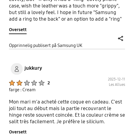
case, wish the leather was a touch more "grippy",
but still a lovely feel. I hope in future "Samsung
add a ring to the back" or an option to add a "ring"
to the back, like the "silicone case", would have
Oversett
been 10/10.I will give it 9/10 because no "ring" on
back.
share
Opprinnelig publisert på Samsung UK
jukkury
2023-12-11
Product Ratings :
2
Les Allues
farge : Cream
Mon mari m'a acheté cette coque en cadeau. C'est
joli tout au début mais la partie recouvrant le
hinge reste souvent coincée. Et la couleur crème se
salit très facilement. Je préfère le silicium.
Oversett