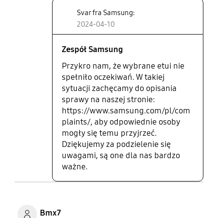
Svar fra Samsung:
2024-04-10
Zespół Samsung
Przykro nam, że wybrane etui nie
spełniło oczekiwań. W takiej
sytuacji zachęcamy do opisania
sprawy na naszej stronie:
https://www.samsung.com/pl/com
plaints/, aby odpowiednie osoby
mogły się temu przyjrzeć.
Dziękujemy za podzielenie się
uwagami, są one dla nas bardzo
ważne.
Bmx7