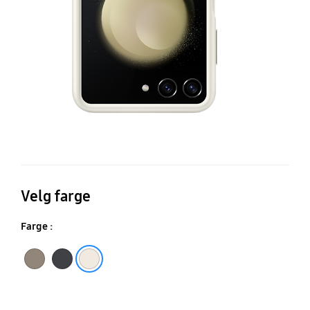
Le
C
Velg farge
Farge :
Etoupe
Black
Cream