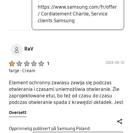
:
https://www.samsung.com/fr/offer
/ Cordialement Charlie, Service
clients Samsung
RaV
Product Ratings :
2024-04-10
1
farge : Cream
Element ochronny zawiasu zawija się podczas
otwierania i czasami uniemożliwia otwieranie. Żle
zaprojektowane etui, bo też od czasu do czasu
podczas otwieranie spada z krawędzi okładek. Jest
po prostu za płytkie i smartfon wyślizguje się z
Oversett
etui. Nie polecam za tak wysoka cenę słaba jakość!
share
Opprinnelig publisert på Samsung Poland