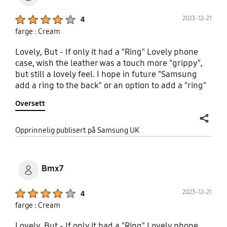
Product Ratings :
2023-12-21
4
farge : Cream
Lovely, But - If only it had a "Ring" Lovely phone
case, wish the leather was a touch more "grippy",
but still a lovely feel. I hope in future "Samsung
add a ring to the back" or an option to add a "ring"
to the back, like the "silicone case", would have
Oversett
been 10/10.I will give it 9/10 because no "ring" on
back.
share
Opprinnelig publisert på Samsung UK
Bmx7
Product Ratings :
2023-12-21
4
farge : Cream
Lovely, But - If only it had a "Ring" Lovely phone