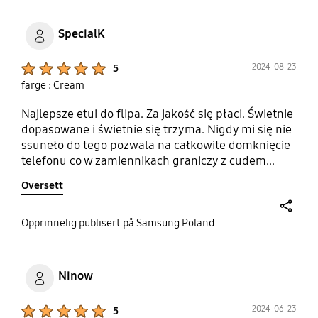
SpecialK
Product Ratings :
2024-08-23
5
farge : Cream
Najlepsze etui do flipa. Za jakość się płaci. Świetnie
dopasowane i świetnie się trzyma. Nigdy mi się nie
ssuneło do tego pozwala na całkowite domknięcie
telefonu co w zamiennikach graniczy z cudem...
Oversett
share
Opprinnelig publisert på Samsung Poland
Ninow
Product Ratings :
2024-06-23
5