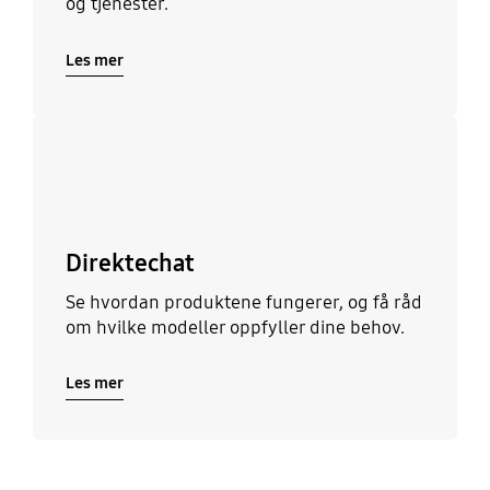
og tjenester.
Les mer
Les mer
Direktechat
Se hvordan produktene fungerer, og få råd
om hvilke modeller oppfyller dine behov.
Les mer