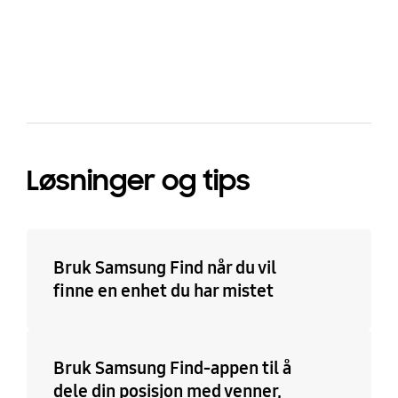
that nice look, nice feel, nice fit, decebt grip and
probably decent protection from drops.the case is
bazaarvoice Certification Label
also not too bulky however it does add a slight
amount of weight.
Løsninger og tips
Bruk Samsung Find når du vil
finne en enhet du har mistet
Bruk Samsung Find-appen til å
dele din posisjon med venner,