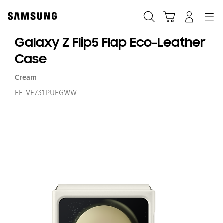
Skip
to
Søk
Handlevogn
Navigation
Logg på
content
Galaxy Z Flip5 Flap Eco-Leather
Case
Cream
EF-VF731PUEGWW
Ga
Z
Fl
Fl
Ec