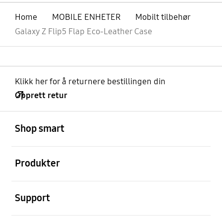
Home
MOBILE ENHETER
Mobilt tilbehør
Galaxy Z Flip5 Flap Eco-Leather Case
Klikk her for å returnere bestillingen din
Opprett retur
Åpen
Footer Navigation
Shop smart
Åpen
Produkter
Åpen
Support
Åpen