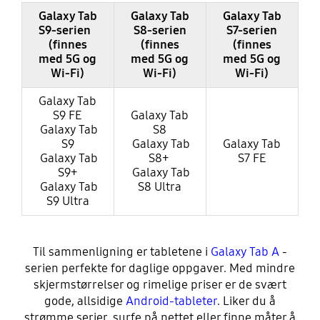
Galaxy Tab
Galaxy Tab
Galaxy Tab
S9-serien
S8-serien
S7-serien
(finnes
(finnes
(finnes
med 5G og
med 5G og
med 5G og
Wi-Fi)
Wi-Fi)
Wi-Fi)
Galaxy Tab
S9 FE
Galaxy Tab
Galaxy Tab
S8
S9
Galaxy Tab
Galaxy Tab
Galaxy Tab
S8+
S7 FE
S9+
Galaxy Tab
Galaxy Tab
S8 Ultra
S9 Ultra
Til sammenligning er tabletene i
Galaxy Tab A
-
serien perfekte for daglige oppgaver. Med mindre
skjermstørrelser og rimelige priser er de svært
gode, allsidige
Android-tableter
. Liker du å
strømme serier, surfe på nettet eller finne måter å