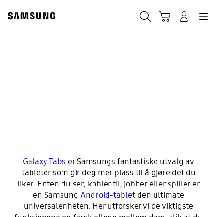
Skip
to
Søk
Handlevogn
Navigation
Logg på
content
Hva er de ulike
Samsung-
tabletseriene?
Galaxy Tabs
er Samsungs fantastiske utvalg av
tableter som gir deg mer plass til å gjøre det du
liker. Enten du ser, kobler til, jobber eller spiller er
en Samsung
Android-tablet
den ultimate
universalenheten. Her utforsker vi de viktigste