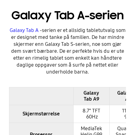
Galaxy Tab A-serien
Galaxy Tab A
-serien er et allsidig tabletutvalg som
er designet med tanke på familien. De har mindre
skjermer enn Galaxy Tab S-serien, noe som gjør
dem svært bærbare. De er perfekte hvis du er ute
etter en rimelig tablet som enkelt kan håndtere
daglige oppgaver som å surfe på nettet eller
underholde barna.
Galaxy
Galaxy 
Tab A9
A9+
8.7” TFT
11” T
Skjermstørrelse
60Hz
90H
MediaTek
Qualc
Prosessor
Helio G99
Snapdr