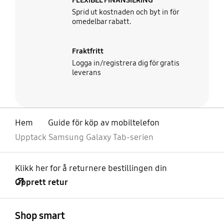
FLEXIBEL FINANSIERING
Sprid ut kostnaden och byt in för
omedelbar rabatt.
Fraktfritt
Logga in/registrera dig för gratis
leverans
Hem
Guide för köp av mobiltelefon
Upptack Samsung Galaxy Tab-serien
Klikk her for å returnere bestillingen din
Opprett retur
Åpen
Footer Navigation
Shop smart