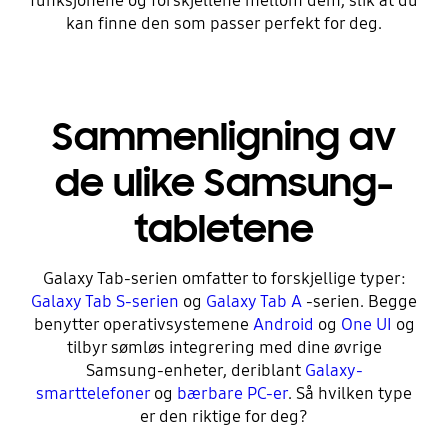
funksjonene og forskjellene mellom dem, slik at du
kan finne den som passer perfekt for deg.
Sammenligning av
de ulike Samsung-
tabletene
Galaxy Tab-serien omfatter to forskjellige typer:
Galaxy Tab S-serien
og
Galaxy Tab A
-serien. Begge
benytter operativsystemene
Android
og
One UI
og
tilbyr sømløs integrering med dine øvrige
Samsung-enheter, deriblant
Galaxy-
smarttelefoner
og
bærbare PC-er
. Så hvilken type
er den riktige for deg?