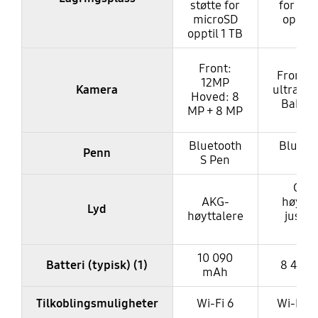
støtte for
for mi
microSD
opptil 
opptil 1 TB
Front:
Front: 
12MP
Kamera
ultravid
Hoved: 8
Bak: 1
MP + 8 MP
Bluetooth
Blueto
Penn
S Pen
Pe
Qua
AKG-
høytta
Lyd
høyttalere
juster
AK
10 090
Batteri (typisk) (1)
8 400
mAh
Tilkoblingsmuligheter
Wi-Fi 6
Wi-Fi 6E