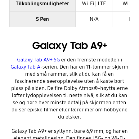
Tilkoblingsmuligheter
Wi-Fi | LTE
Wi-Fi |
S Pen
N/A
N/A
Galaxy Tab A9+
Galaxy Tab A9+ 5G
er den fremste modellen i
Galaxy Tab A
-serien. Den har en 11-tommer skjerm
med små rammer, slik at du kan få en
fascinerende seeropplevelse uten å kaste bort
plass på siden. De fire Dolby Atmos®-høyttalerne
løfter lydopplevelsen til neste nivå, slik at du kan
se og høre hver minste detalj på skjermen enten
du ser episke filmer eller lærer mer om hobbyene
du elsker.
Galaxy Tab A9+ er syltynn, bare 6,9 mm, og har en
elegant metalldesign. Den finnes i 5G- og Wi-Fi-