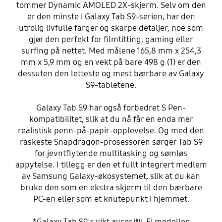
tommer Dynamic AMOLED 2X-skjerm. Selv om den
er den minste i Galaxy Tab S9-serien, har den
utrolig livfulle farger og skarpe detaljer, noe som
gjør den perfekt for filmtitting, gaming eller
surfing på nettet. Med målene 165,8 mm x 254,3
mm x 5,9 mm og en vekt på bare 498 g (1) er den
dessuten den letteste og mest bærbare av Galaxy
S9-tabletene.
Galaxy Tab S9 har også forbedret S Pen-
kompatibilitet, slik at du nå får en enda mer
realistisk penn-på-papir-opplevelse. Og med den
raskeste Snapdragon-prosessoren sørger Tab S9
for jevntflytende multitasking og sømløs
appytelse. I tillegg er den et fullt integrert medlem
av Samsung Galaxy-økosystemet, slik at du kan
bruke den som en ekstra skjerm til den bærbare
PC-en eller som et knutepunkt i hjemmet.
*Galaxy Tab S9:s vikt avser Wi-Fi modellen