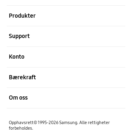
Åpen
Produkter
Åpen
Support
Åpen
Konto
Åpen
Bærekraft
Åpen
Om oss
Opphavsrett© 1995-2026 Samsung. Alle rettigheter
forbeholdes.