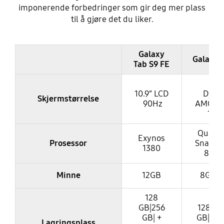
imponerende forbedringer som gir deg mer plass
til å gjøre det du liker.
Galaxy
Galaxy 
Tab S9 FE
11
10.9” LCD
Dyna
Skjermstørrelse
90Hz
AMOLE
120
Qualc
Exynos
Prosessor
Snapdr
1380
8 Ge
Minne
12GB
8GB|1
128
GB|256
128 GB
GB| +
GB| + s
Lagringsplass