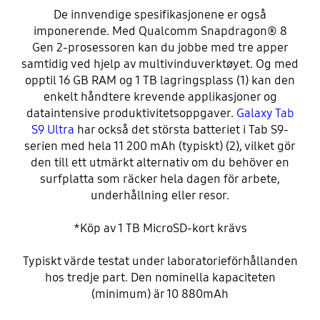
De innvendige spesifikasjonene er også
imponerende. Med Qualcomm Snapdragon® 8
Gen 2-prosessoren kan du jobbe med tre apper
samtidig ved hjelp av multivinduverktøyet. Og med
opptil 16 GB RAM og 1 TB lagringsplass (1) kan den
enkelt håndtere krevende applikasjoner og
dataintensive produktivitetsoppgaver.
Galaxy Tab
S9 Ultra
har också det största batteriet i Tab S9-
serien med hela 11 200 mAh (typiskt) (2), vilket gör
den till ett utmärkt alternativ om du behöver en
surfplatta som räcker hela dagen för arbete,
underhållning eller resor.
*Köp av 1 TB MicroSD-kort krävs
Typiskt värde testat under laboratorieförhållanden
hos tredje part. Den nominella kapaciteten
(minimum) är 10 880mAh