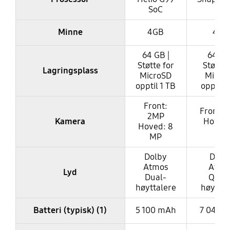
SoC
695
Minne
4GB
4GB
64 GB |
64 GB
Støtte for
Støtte 
Lagringsplass
MicroSD
Micro
opptil 1 TB
opptil 
Front:
Front: 
2MP
Kamera
Hoved:
Hoved: 8
MP
MP
Dolby
Dolb
Atmos
Atmo
Lyd
Dual-
Quad
høyttalere
høyttal
Batteri (typisk) (1)
5 100 mAh
7 040 