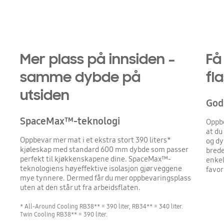
Mer plass på innsiden –
Få 
samme dybde på
fl
utsiden
God 
SpaceMax™-teknologi
Oppbe
at du
Oppbevar mer mat i et ekstra stort 390 liters*
og dy
kjøleskap med standard 600 mm dybde som passer
brede
perfekt til kjøkkenskapene dine. SpaceMax™-
enkel
teknologiens høyeffektive isolasjon gjør veggene
favor
mye tynnere. Dermed får du mer oppbevaringsplass
uten at den står ut fra arbeidsflaten.
* All-Around Cooling RB38** = 390 liter, RB34** = 340 liter.
Twin Cooling RB38** = 390 liter.