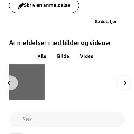
Skriv en anmeldelse
Se detaljer
Anmeldelser med bilder og videoer
Alle
Bilde
Video
Layer popup open
Previous
Next