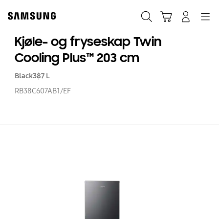
Skip
to
Søk
Handlevogn
Navigation
Logg på
content
Kjøle- og fryseskap Twin
Cooling Plus™ 203 cm
Black
387 L
RB38C607AB1/EF
Kj
o
fr
Tw
Co