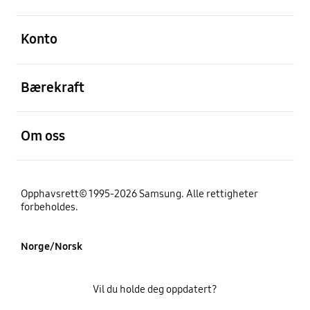
Åpen
Konto
Åpen
Bærekraft
Åpen
Om oss
Opphavsrett© 1995-2026 Samsung. Alle rettigheter
forbeholdes.
Norge/Norsk
Vil du holde deg oppdatert?