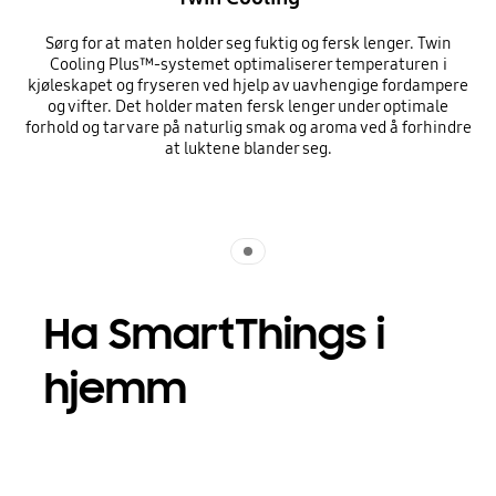
Sørg for at maten holder seg fuktig og fersk lenger. Twin
Cooling Plus™-systemet optimaliserer temperaturen i
kjøleskapet og fryseren ved hjelp av uavhengige fordampere
og vifter. Det holder maten fersk lenger under optimale
forhold og tar vare på naturlig smak og aroma ved å forhindre
at luktene blander seg.
Indicator 1
Ha SmartThings i
hjemm