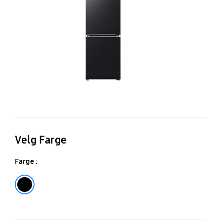
Pl
20
c
Velg Farge
Farge :
Black