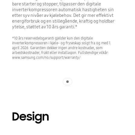
bare starter og stopper, tilpasser den digitale
inverterkompressoren automatisk hastigheten sin
etter syv nivåer av kjølebehov. Det gir mer effektivt
energiforbruk og en stillegående, kraftig og holdbar
ytelse, støttet av 10 års garanti.*
*10 års reservedelsgaranti gjelder kun den digitale
inverterkompressoren i kjøle- og fryseskap solgt fra og med 1.
april 2026. Garantien dekker ingen andre kostnader, som
arbeidskostnader, frakt eller installasjon. Fullstendige vilkår:
www.samsung.com/no/support/warranty/
Indicator 1
Design