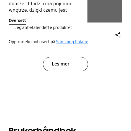
dobrze chłodzi i ma pojemne
Layer popup open
wnętrze, dzięki czemu jest
wygodna w codziennym
Oversett
użytkowaniu. Nowoczesny wygląd i
Jeg anbefaler dette produktet
funkcjonalność sprawiają, że mogę
ją polecić. To jest 3 lodowka w
share
naszej rodzinie
Opprinnelig publisert på
Samsung Poland
Les mer
bazaarvoice Certification Label