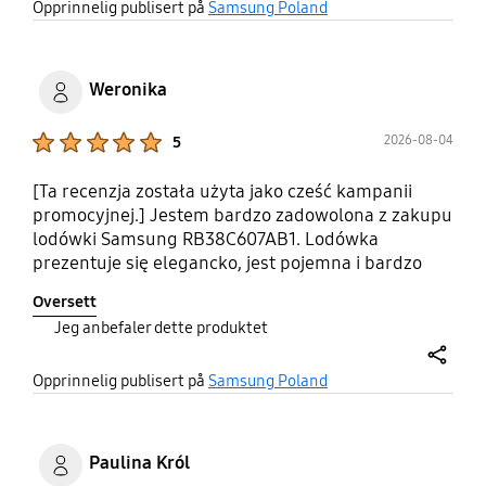
share
się eleganckim, stonowanym wyglądem. Lodówka
Opprinnelig publisert på
Samsung Poland
używana dopiero kilka dni, i trudno wypowiedzieć
się co do jej trwałości i niezawodności, ale 20 lat
gwarancji udzielanej przez producenta na
Weronika
kompresor pozwala mieć nadzieję, że lodówka
będzie sprawować się bezusterkowo.
Product Ratings :
2026-08-04
5
[Ta recenzja została użyta jako cześć kampanii
promocyjnej.] Jestem bardzo zadowolona z zakupu
lodówki Samsung RB38C607AB1. Lodówka
prezentuje się elegancko, jest pojemna i bardzo
cicha. System No Frost działa świetnie. Wnętrze
Oversett
jest dobrze zaprojektowane i wygodne w
Jeg anbefaler dette produktet
użytkowaniu. Funkcja AI Energy Mode to
dodatkowy atut, który pomaga oszczędzać energię.
share
Zdecydowanie polecam ten model każdemu, kto
Opprinnelig publisert på
Samsung Poland
szuka nowoczesnej, funkcjonalnej i estetycznej
lodówki. #OpiniaZaCashbackwPromocji
#PromocjaSamsungUrzadzeniaAGD
Paulina Król