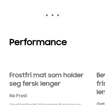
Indicator 1
Indicator 2
Indicator 3
Performance
Frostfri mat som holder
Be
seg fersk lenger
fr
le
No Frost
Opt
Unngå bortkastet tid og energi på avriming av