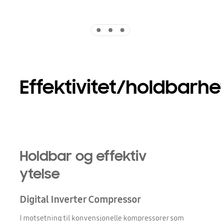
Indicator 1
Indicator 2
Indicator 3
Effektivitet/holdbarhe
Holdbar og effektiv
ytelse
Digital Inverter Compressor
I motsetning til konvensjonelle kompressorer som