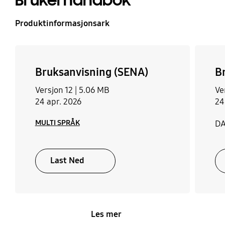
Brukerhåndbok
Produktinformasjonsark
Bruksanvisning (SENA)
B
Versjon 12 |
5.06 MB
Ve
24 apr. 2026
24
MULTI SPRÅK
D
Last Ned
Les mer