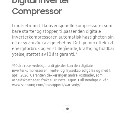
Digital Inverter
Compressor
I motsetning til konvensjonelle kompressorer som
bare starter og stopper, tilpasser den digitale
inverterkompressoren automatisk hastigheten sin
etter syv nivåer av kjølebehov. Det gir mer effektivt
energiforbruk og en stillegående, kraftig og holdbar
ytelse, støttet av 10 års garanti.*
*10 års reservedelsgaranti gjelder kun den digitale
inverterkompressoren i kjøle- og fryseskap solgt fra og med 1.
april 2026. Garantien dekker ingen andre kostnader, som
arbeidskostnader, frakt eller installasjon. Fullstendige vilkår:
www.samsung.com/no/support/warranty/
Indicator 1