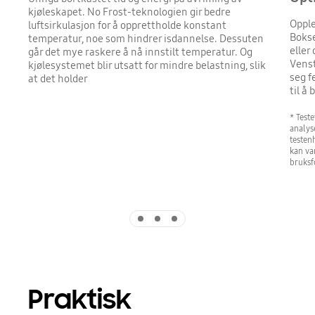
kjøleskapet. No Frost-teknologien gir bedre
Opple
luftsirkulasjon for å opprettholde konstant
Bokse
temperatur, noe som hindrer isdannelse. Dessuten
eller
går det mye raskere å nå innstilt temperatur. Og
Venst
kjølesystemet blir utsatt for mindre belastning, slik
seg f
at det holder
til å
* Test
analys
testen
kan va
bruksf
Indicator 1
Indicator 2
Indicator 3
Praktisk