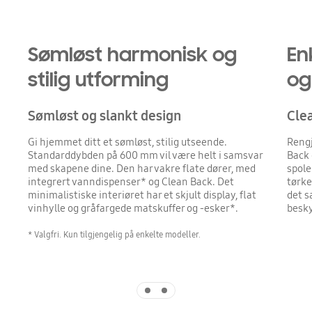
Sømløst harmonisk og
En
stilig utforming
og
Sømløst og slankt design
Cle
Gi hjemmet ditt et sømløst, stilig utseende.
Rengj
Standarddybden på 600 mm vil være helt i samsvar
Back 
med skapene dine. Den har vakre flate dører, med
spole
integrert vanndispenser* og Clean Back. Det
tørke
minimalistiske interiøret har et skjult display, flat
det s
vinhylle og gråfargede matskuffer og -esker*.
besky
* Valgfri. Kun tilgjengelig på enkelte modeller.
Indicator 1
Indicator 2