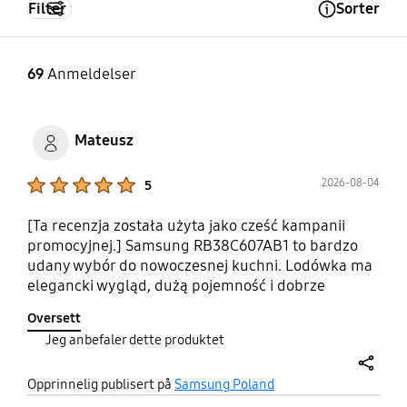
Filter
Sorter
Open Tooltip Layer
69
Anmeldelser
Mateusz
Product Ratings :
2026-08-04
5
[Ta recenzja została użyta jako cześć kampanii
promocyjnej.] Samsung RB38C607AB1 to bardzo
udany wybór do nowoczesnej kuchni. Lodówka ma
elegancki wygląd, dużą pojemność i dobrze
zaplanowane wnętrze, dzięki czemu łatwo
Oversett
utrzymać porządek i wygodnie przechowywać
Jeg anbefaler dette produktet
produkty. Cicha praca jest dużym atutem, a
technologia No Frost pozwala zapomnieć o
share
uciążliwym rozmrażaniu. Na plus zasługuje
Opprinnelig publisert på
Samsung Poland
również energooszczędność oraz równomierne