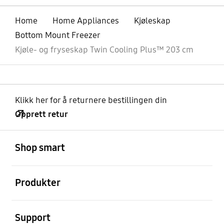
Home
Home Appliances
Kjøleskap
Bottom Mount Freezer
Kjøle- og fryseskap Twin Cooling Plus™ 203 cm
Klikk her for å returnere bestillingen din
Opprett retur
Åpen
Footer Navigation
Shop smart
Åpen
Produkter
Åpen
Support