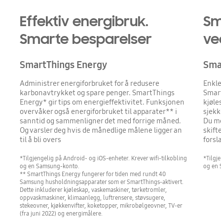
Effektiv energibruk.
Sm
Smarte besparelser
ve
SmartThings Energy
Sma
Administrer energiforbruket for å redusere
Enkle
karbonavtrykket og spare penger. SmartThings
Smar
Energy* gir tips om energieffektivitet. Funksjonen
kjøle
overvåker også energiforbruket til apparater** i
sjekk
sanntid og sammenligner det med forrige måned.
Du mo
Og varsler deg hvis de månedlige målene ligger an
skift
til å bli overs
forsl
*Tilgjengelig på Android- og iOS-enheter. Krever wifi-tilkobling
*Tilgj
og en Samsung-konto.
og en
** SmartThings Energy fungerer for tiden med rundt 40
Samsung husholdningsapparater som er SmartThings-aktivert.
Dette inkluderer kjøleskap, vaskemaskiner, tørketromler,
oppvaskmaskiner, klimaanlegg, luftrensere, støvsugere,
stekeovner, kjøkkenvifter, koketopper, mikrobølgeovner, TV-er
(fra juni 2022) og energimålere.