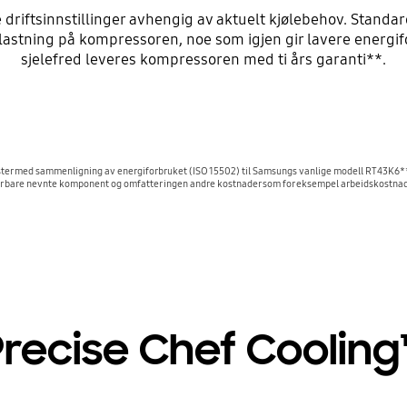
driftsinnstillinger avhengig av aktuelt kjølebehov. Standar
belastning på kompressoren, noe som igjen gir lavere energifo
sjelefred leveres kompressoren med ti års garanti**.
ester med sammenligning av energiforbruket (ISO 15502) til Samsungs vanlige modell RT43K
 bare nevnte komponent og omfatter ingen andre kostnader som for eksempel arbeidskostnader,
Precise Chef Cooling