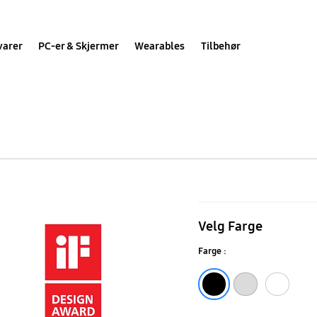
varer
PC-er & Skjermer
Wearables
Tilbehør
RS8000
RS68N8231B1
Velg Farge
Side
Farge :
by
Side,
Sort
Sølv
Hvit
617