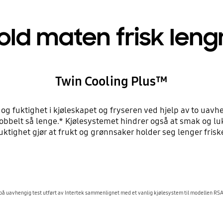
old maten frisk leng
Twin Cooling Plus™
og fuktighet i kjøleskapet og fryseren ved hjelp av to uavh
 dobbelt så lenge.* Kjølesystemet hindrer også at smak og l
uktighet gjør at frukt og grønnsaker holder seg lenger frisk
 på uavhengig test utført av Intertek sammenlignet med et vanlig kjølesystem til modellen R