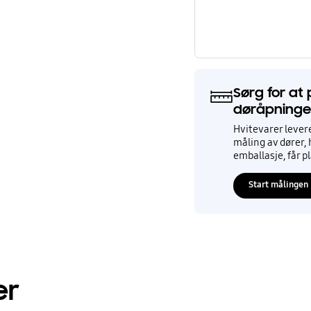
Sørg for at
døråpninge
Hvitevarer lever
måling av dører, 
emballasje, får p
Start målingen
er