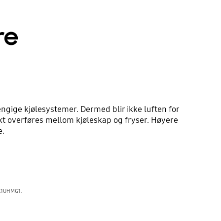
re
engige kjølesystemer. Dermed blir ikke luften for
ukt overføres mellom kjøleskap og fryser. Høyere
e.
SA1UHMG1.