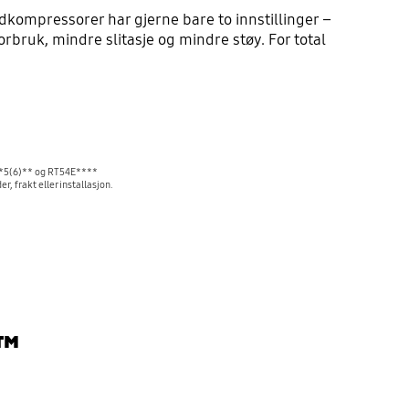
dkompressorer har gjerne bare to innstillinger –
rbruk, mindre slitasje og mindre støy. For total
6**5(6)** og RT54E****
 frakt eller installasjon.
™