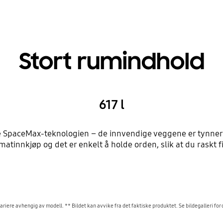
Stort rumindhold
617 l
re SpaceMax-teknologien – de innvendige veggene er tynnere
matinnkjøp og det er enkelt å holde orden, slik at du raskt f
riere avhengig av modell. ** Bildet kan avvike fra det faktiske produktet. Se bildegalleri for