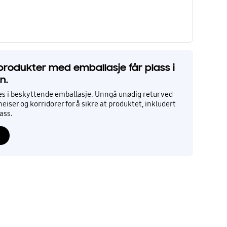
 produkter med emballasje får plass i
n.
es i beskyttende emballasje. Unngå unødig retur ved
heiser og korridorer for å sikre at produktet, inkludert
lass.