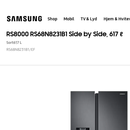
Skip
to
content
Shop
Mobil
TV & Lyd
Hjem & Hvite
RS8000 RS68N8231B1 Side by Side, 617 ℓ
Sort
617 L
RS68N8231B1/EF