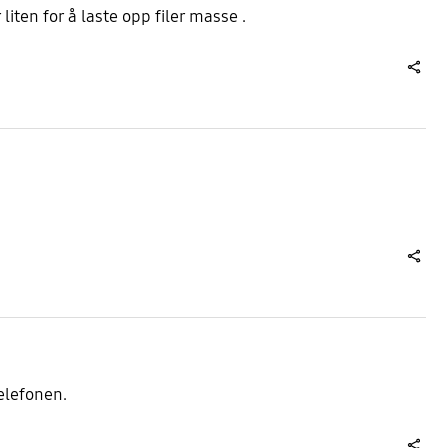
liten for å laste opp filer masse .
share
share
elefonen.