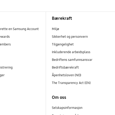
Bærekraft
prette en Samsung Account
Miljø
ewards
Sikkerhet og personvern
embers
Tilgjengelighet
r
Inkluderende arbeidsplass
Bedriftens samfunnsansvar
istrering
Bedriftsbærekraft
ger
Åpenhetsloven (NO)
The Transparency Act (EN)
Om oss
Selskapsinformasjon