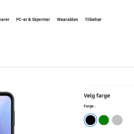
varer
PC-er & Skjermer
Wearables
Tilbehør
Galaxy
A14
Velg farge
5G
Farge :
Black
Silver
Light Green