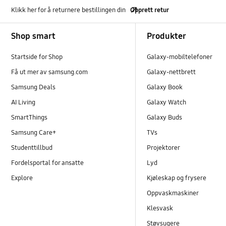
Klikk her for å returnere bestillingen din
Opprett retur
Footer Navigation
Shop smart
Produkter
Startside for Shop
Galaxy-mobiltelefoner
Få ut mer av samsung.com
Galaxy-nettbrett
Samsung Deals
Galaxy Book
AI Living
Galaxy Watch
SmartThings
Galaxy Buds
Samsung Care+
TVs
Studenttillbud
Projektorer
Fordelsportal for ansatte
Lyd
Explore
Kjøleskap og frysere
Oppvaskmaskiner
Klesvask
Støvsugere