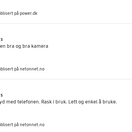
blisert på power.dk
Product Ratings :
3
den bra og bra kamera
ublisert på netonnet.no
Product Ratings :
5
yd med telefonen. Rask i bruk. Lett og enkel å bruke.
ublisert på netonnet.no