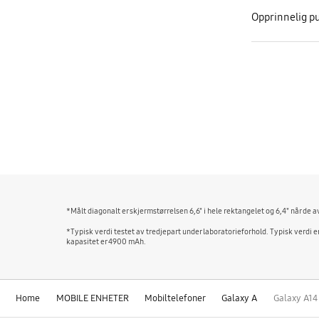
Opprinnelig pu
bazaarvoice Certification Label
*Målt diagonalt er skjermstørrelsen 6,6" i hele rektangelet og 6,4" når d
*Typisk verdi testet av tredjepart under laboratorieforhold. Typisk verdi e
kapasitet er 4900 mAh.
Home
MOBILE ENHETER
Mobiltelefoner
Galaxy A
Galaxy A14