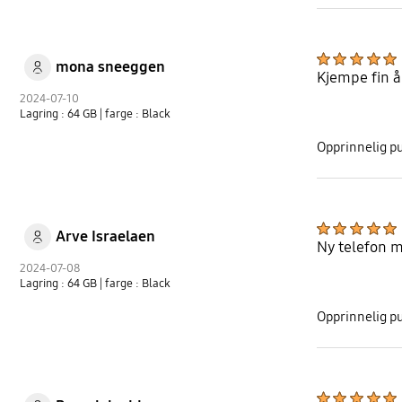
mona sneeggen
Kjempe fin å
2024-07-10
Lagring : 64 GB
| farge : Black
Opprinnelig p
Arve Israelaen
Ny telefon m
2024-07-08
Lagring : 64 GB
| farge : Black
Opprinnelig p