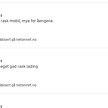
Product Ratings :
5
 rask mobil, mye for åengene.
ublisert på netonnet.no
Product Ratings :
5
eget god rask lading
ublisert på netonnet.no
Product Ratings :
5