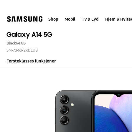
Skip
to
content
Shop
Mobil
TV & Lyd
Hjem & Hvite
Galaxy A14 5G
Black
64 GB
SM-A146PZKDEUB
Førsteklasses funksjoner