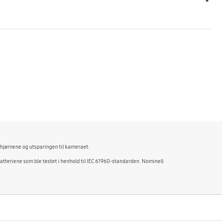
share
 hjørnene og utsparingen til kameraet.
batteriene som ble testet i henhold til IEC 61960-standarden. Nominell