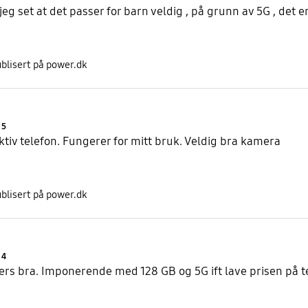
jeg set at det passer for barn veldig , på grunn av 5G , det er 
blisert på power.dk
Product Ratings :
5
ktiv telefon. Fungerer for mitt bruk. Veldig bra kamera
blisert på power.dk
Product Ratings :
4
Ellers bra. Imponerende med 128 GB og 5G ift lave prisen på t