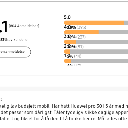
5.0
.1
(804 Anmeldelser)
4.0
50%
(395)
3.0
29%
(237)
v
83
% av kundene.
2.0
10%
(81)
 en anmeldelse
1.0
5%
(44)
6%
(47)
Product Ratings :
2
kelig lav budsjett mobil. Har hatt Huawei pro 30 i 5 år med 
år det passer som dårligst. Tåler tydeligvis ikke daglige ap
stallert og fikset for å få den til å funke bedre. Må lades o