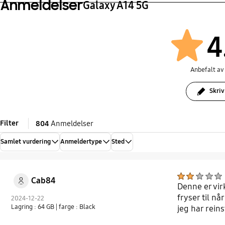
Anmeldelser
Galaxy A14 5G
4
Anbefalt a
Skriv
Filter
804
Anmeldelser
Samlet vurdering
Anmeldertype
Sted
Cab84
Denne er vir
fryser til n
2024-12-22
Lagring : 64 GB
| farge : Black
jeg har rein