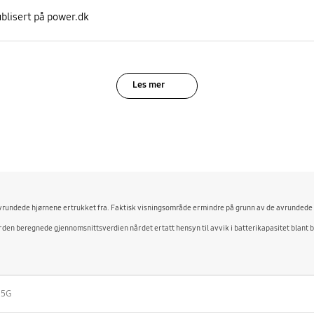
blisert på power.dk
Les mer
e avrundede hjørnene er trukket fra. Faktisk visningsområde er mindre på grunn av de avrundede
r den beregnede gjennomsnittsverdien når det er tatt hensyn til avvik i batterikapasitet blant 
 5G