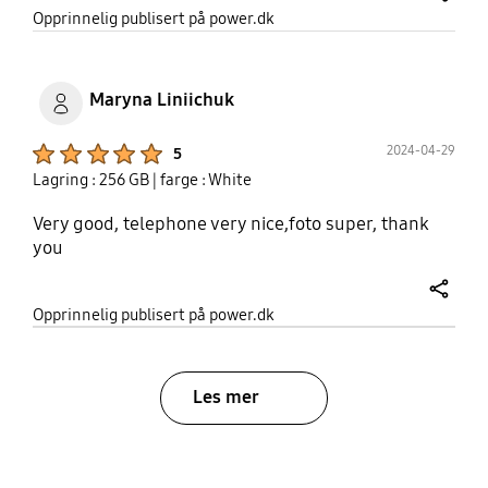
share
Opprinnelig publisert på power.dk
Maryna Liniichuk
Product Ratings :
2024-04-29
5
Lagring : 256 GB
| farge : White
Very good, telephone very nice,foto super, thank
you
share
Opprinnelig publisert på power.dk
Les mer
bazaarvoice Certification Label