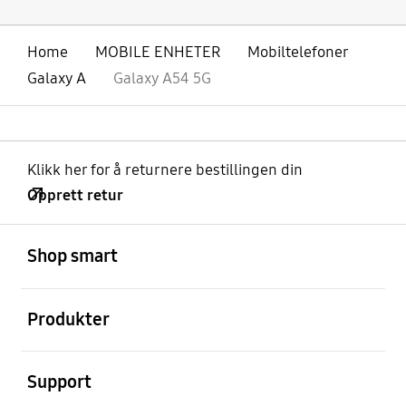
Home
MOBILE ENHETER
Mobiltelefoner
Galaxy A
Galaxy A54 5G
Klikk her for å returnere bestillingen din
Opprett retur
Åpen
Footer Navigation
Shop smart
Åpen
Produkter
Åpen
Support