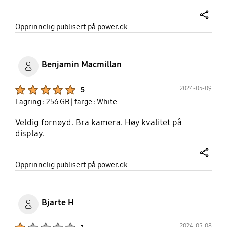
Google, google maps that i use every day seems
more inaccurate and tunels seems like a gamble
share
Opprinnelig publisert på power.dk
since the signal just leave me hanging. Great
phone over all for the price.
Benjamin Macmillan
Product Ratings :
2024-05-09
5
Lagring : 256 GB
| farge : White
Veldig fornøyd. Bra kamera. Høy kvalitet på
display.
share
Opprinnelig publisert på power.dk
Bjarte H
Product Ratings :
2024-05-08