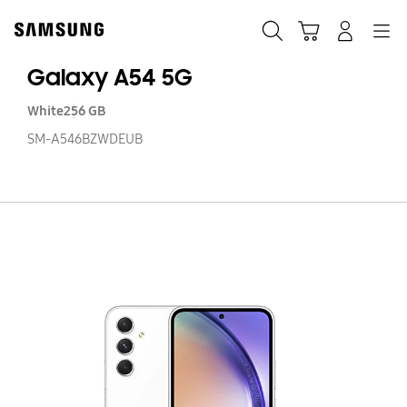
Skip
to
Søk
Handlevogn
Navigation
Logg på
content
Galaxy A54 5G
White
256 GB
SM-A546BZWDEUB
Ga
A
5