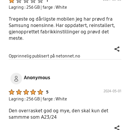
1
Lagring : 256 GB
| farge : White
Tregeste og dårligste mobilen jeg har prøvd fra
Samsung noensinne. Har oppdatert, reinstallert,
gjenopprettet fabrikkinstillinger og prøvd det
meste.
share
Opprinnelig publisert på netonnet.no
Anonymous
Product Ratings :
2024-05-01
5
Lagring : 256 GB
| farge : White
Den overrasket god og mye, den skal kun det
sammme som A23/24