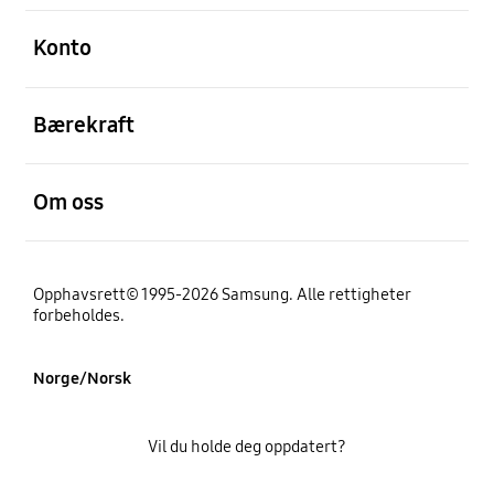
Åpen
Konto
Åpen
Bærekraft
Åpen
Om oss
Opphavsrett© 1995-2026 Samsung. Alle rettigheter
forbeholdes.
Norge/Norsk
Vil du holde deg oppdatert?