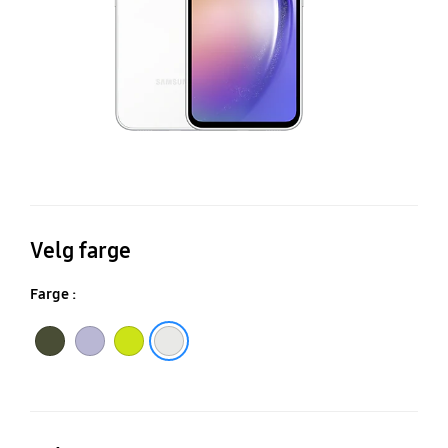
Velg farge
Farge :
Black
White
Light Purple
Light Green