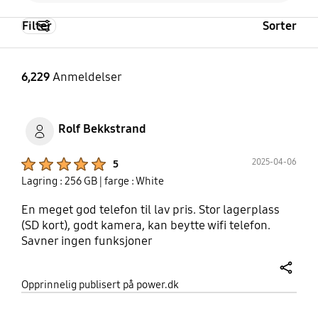
Filter
Sorter
6,229
Anmeldelser
Rolf Bekkstrand
Product Ratings :
2025-04-06
5
Lagring : 256 GB
| farge : White
En meget god telefon til lav pris. Stor lagerplass
(SD kort), godt kamera, kan beytte wifi telefon.
Savner ingen funksjoner
share
Opprinnelig publisert på power.dk