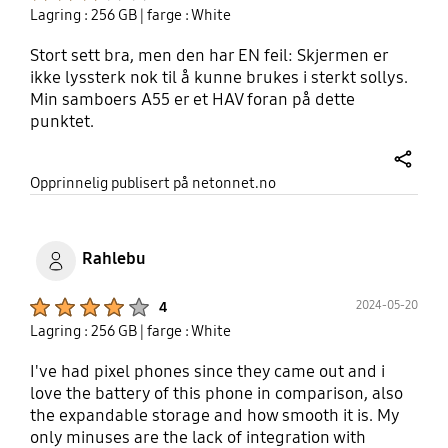
Lagring : 256 GB
| farge : White
Stort sett bra, men den har EN feil: Skjermen er
ikke lyssterk nok til å kunne brukes i sterkt sollys.
Min samboers A55 er et HAV foran på dette
punktet.
share
Opprinnelig publisert på netonnet.no
Rahlebu
Product Ratings :
2024-05-20
4
Lagring : 256 GB
| farge : White
I've had pixel phones since they came out and i
love the battery of this phone in comparison, also
the expandable storage and how smooth it is. My
only minuses are the lack of integration with