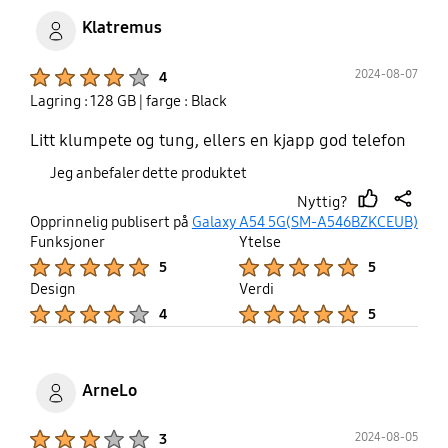
Klatremus
Product Ratings :
2024-08-07
4
Lagring : 128 GB
| farge : Black
Litt klumpete og tung, ellers en kjapp god telefon
Jeg anbefaler dette produktet
Nyttig?
thumb
share
Opprinnelig publisert på
Galaxy A54 5G(SM-A546BZKCEUB)
up
Funksjoner
Ytelse
Product Ratings :
Product Ratings :
5
5
Design
Verdi
Product Ratings :
Product Ratings :
4
5
ArneLo
Product Ratings :
2024-08-05
3