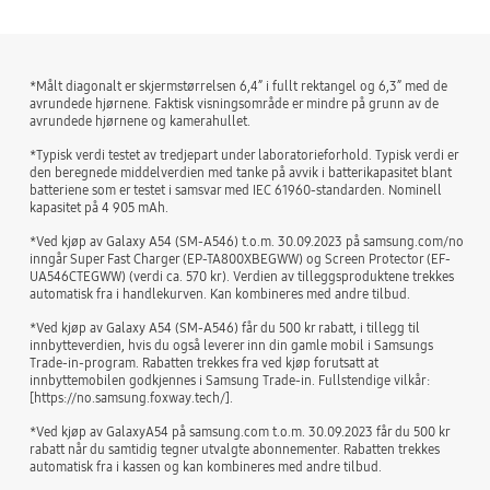
*Målt diagonalt er skjermstørrelsen 6,4” i fullt rektangel og 6,3” med de
avrundede hjørnene. Faktisk visningsområde er mindre på grunn av de
avrundede hjørnene og kamerahullet.
*Typisk verdi testet av tredjepart under laboratorieforhold. Typisk verdi er
den beregnede middelverdien med tanke på avvik i batterikapasitet blant
batteriene som er testet i samsvar med IEC 61960-standarden. Nominell
kapasitet på 4 905 mAh.
*Ved kjøp av Galaxy A54 (SM-A546) t.o.m. 30.09.2023 på samsung.com/no
inngår Super Fast Charger (EP-TA800XBEGWW) og Screen Protector (EF-
UA546CTEGWW) (verdi ca. 570 kr). Verdien av tilleggsproduktene trekkes
automatisk fra i handlekurven. Kan kombineres med andre tilbud.
*Ved kjøp av Galaxy A54 (SM-A546) får du 500 kr rabatt, i tillegg til
innbytteverdien, hvis du også leverer inn din gamle mobil i Samsungs
Trade-in-program. Rabatten trekkes fra ved kjøp forutsatt at
innbyttemobilen godkjennes i Samsung Trade-in. Fullstendige vilkår:
[https://no.samsung.foxway.tech/].
*Ved kjøp av GalaxyA54 på samsung.com t.o.m. 30.09.2023 får du 500 kr
rabatt når du samtidig tegner utvalgte abonnementer. Rabatten trekkes
automatisk fra i kassen og kan kombineres med andre tilbud.