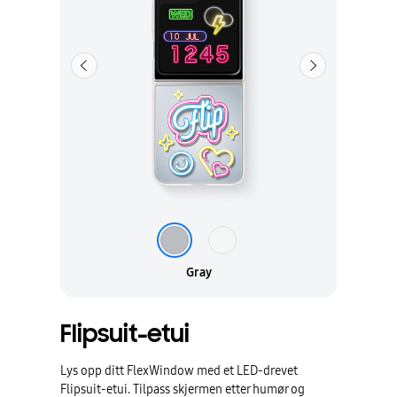
Forrige
Neste
Gray
Flipsuit-etui
Lys opp ditt FlexWindow med et LED-drevet
Flipsuit-etui. Tilpass skjermen etter humør og