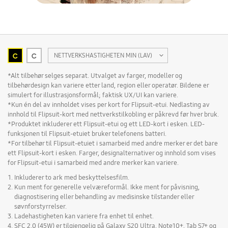
C
C
NETTVERKSHASTIGHETEN MIN (LAV)
Valgte
*Alt tilbehør selges separat. Utvalget av farger, modeller og
tilbehørdesign kan variere etter land, region eller operatør. Bildene er
simulert for illustrasjonsformål; faktisk UX/UI kan variere.
*Kun én del av innholdet vises per kort for Flipsuit-etui. Nedlasting av
innhold til Flipsuit-kort med nettverkstilkobling er påkrevd før hver bruk.
*Produktet inkluderer ett Flipsuit-etui og ett LED-kort i esken. LED-
funksjonen til Flipsuit-etuiet bruker telefonens batteri.
*For tilbehør til Flipsuit-etuiet i samarbeid med andre merker er det bare
ett Flipsuit-kort i esken. Farger, designalternativer og innhold som vises
for Flipsuit-etui i samarbeid med andre merker kan variere.
Inkluderer to ark med beskyttelsesfilm.
Kun ment for generelle velværeformål. Ikke ment for påvisning,
diagnostisering eller behandling av medisinske tilstander eller
søvnforstyrrelser.
Ladehastigheten kan variere fra enhet til enhet.
SFC 2.0 (45W) er tilgjengelig på Galaxy S20 Ultra, Note10+, Tab S7+ og