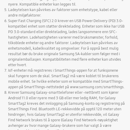
nyere. Kompatible enheter kan legges til.
Ladeytelsen kan påvirkes av faktorer som enhetstype, kabel eller
andre miljøfaktorer.
Super Fast Charging (SFC) 2.0 krever en USB Power Delivery (PD) 3.0-
kompatibel enhet som støtter direktelading. Enheter som ikke har USB
PD 3.0-standard eller direktelading, lades langsommere enn SFC-
hastigheten. Ladehastigheten varierer med bruksmønster, forhold,
tilkoblede enheter og andre faktorer. Ladeytelsen kan påvirkes av
enhetsmodell, kabelkvalitet og omgivelser. For å oppnå best mulig
resultat bør du bruke originale Samsung 5A-kabler som følger med i
originalemballasjen. Kompatibiliteten med flere enheter kan utvides
etter hvert.
IoT-enheter må registreres i SmartThings-appen for at funksjonene
skal fungere som de skal. SmartTag2 må være koblet til brukerens
mobile enhet. Se hvilke enheter som er kompatible med SmartThings-
appen på SmartThings-nettstedet på www.samsung.com/smartthings.
Krever Samsung Galaxy-smarttelefoner eller -nettbrett som kjører
Android 11.0 eller nyere med 3 GB eller mer ledig RAM; for Galaxy
SmartTag2 kreves det innlogging på Samsung-konto og registrering på
SmartThings Find. Bluetooth LE-rekkevidde på opptil 120 meter uten
hindringer; hvis Galaxy SmartTag2 er utenfor rekkevidde, vil Galaxy
Find Network brukes til å spore (Galaxy Find Network-nøyaktighet
avhenger av hvor mange Galaxy-brukere som har valgt å være