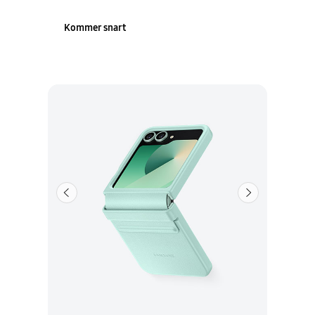
Kommer snart
Forrige
Neste