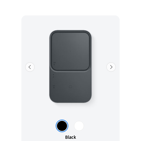
Forrige
Neste
Black