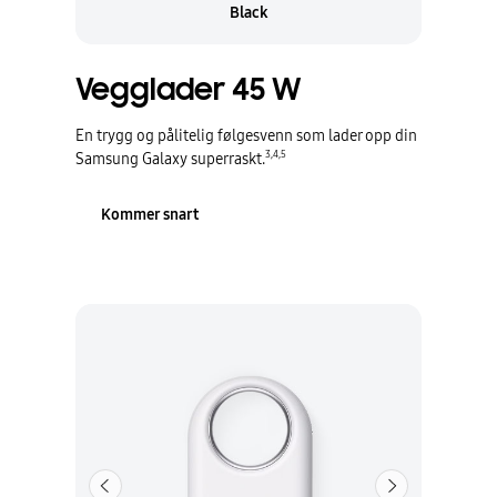
Black
Vegglader 45 W
En trygg og pålitelig følgesvenn som lader opp din
3
,
4
,
5
Samsung Galaxy superraskt.
Kommer snart
Forrige
Neste