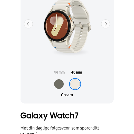
Forrige
Neste
44 mm
40 mm
Cream
Galaxy Watch7
Møt din daglige følgesvenn som sporer ditt
2