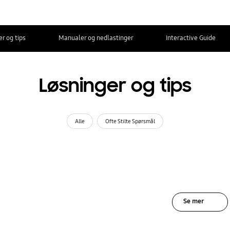
r og tips
Manualer og nedlastinger
Interactive Guide
Løsninger og tips
Alle
Ofte Stilte Spørsmål
Se mer