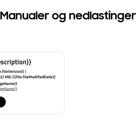
Manualer og nedlastinger
escription}}
e.fileVersion}}
ze}} MB
{{file.fileModifiedDate}}
mes}}
uageName}}
uageName}}