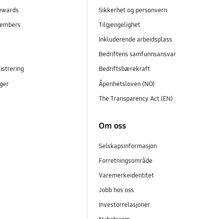
ewards
Sikkerhet og personvern
embers
Tilgjengelighet
r
Inkluderende arbeidsplass
Bedriftens samfunnsansvar
istrering
Bedriftsbærekraft
ger
Åpenhetsloven (NO)
The Transparency Act (EN)
Om oss
Selskapsinformasjon
Forretningsområde
Varemerkeidentitet
Jobb hos oss
Investorrelasjoner