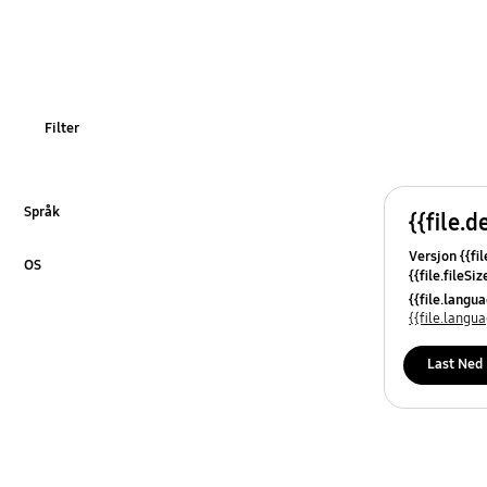
Filter
Språk
{{file.d
Klikk for å utvide
Versjon {{fil
OS
{{file.fileSi
Klikk for å utvide
{{file.osNa
{{file.lang
{{file.lang
Last Ned