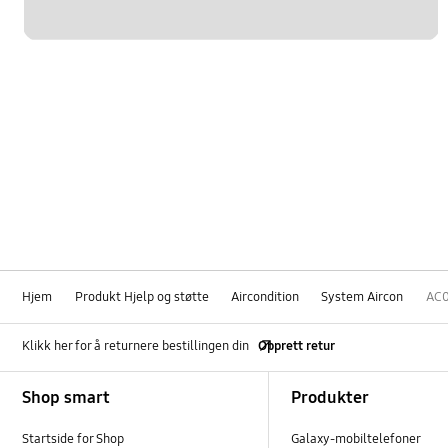
Hjem
Produkt Hjelp og støtte
Aircondition
System Aircon
AC
Klikk her for å returnere bestillingen din
Opprett retur
Footer Navigation
Shop smart
Produkter
Startside for Shop
Galaxy-mobiltelefoner