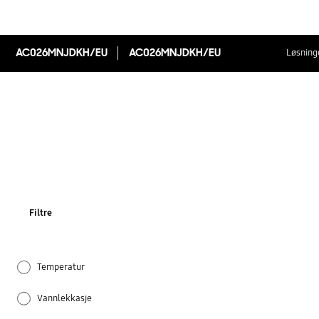
AC026MNJDKH/EU
AC026MNJDKH/EU
Løsninge
Filtre
Temperatur
Vannlekkasje