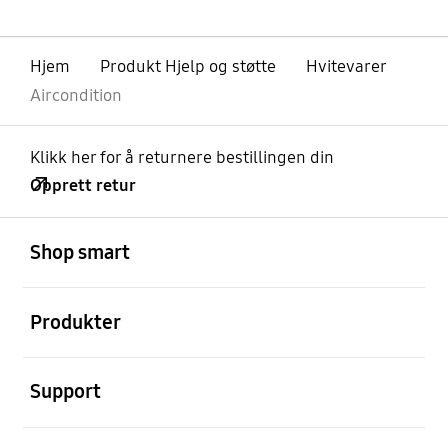
Hjem
Produkt Hjelp og støtte
Hvitevarer
Aircondition
Klikk her for å returnere bestillingen din
Opprett retur
Åpen
Footer Navigation
Shop smart
Åpen
Produkter
Åpen
Support
Åpen