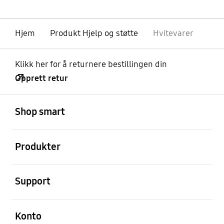
Hjem
Produkt Hjelp og støtte
Hvitevarer
Klikk her for å returnere bestillingen din
Opprett retur
Åpen
Footer Navigation
Shop smart
Åpen
Produkter
Åpen
Support
Åpen
Konto