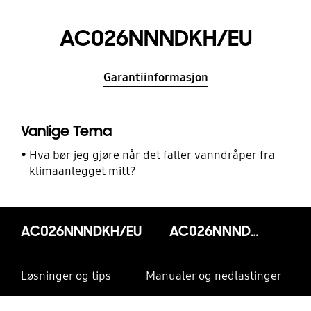
AC026NNNDKH/EU
Garantiinformasjon
Vanlige Tema
Hva bør jeg gjøre når det faller vanndråper fra
klimaanlegget mitt?
AC026NNNDKH/EU
AC026NNNDKH/EU
Løsninger og tips
Manualer og nedlastinger