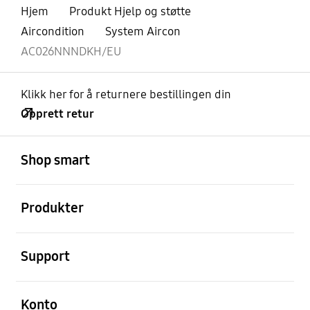
Hjem
Produkt Hjelp og støtte
Aircondition
System Aircon
AC026NNNDKH/EU
Klikk her for å returnere bestillingen din
Opprett retur
Åpen
Footer Navigation
Shop smart
Åpen
Produkter
Åpen
Support
Åpen
Konto