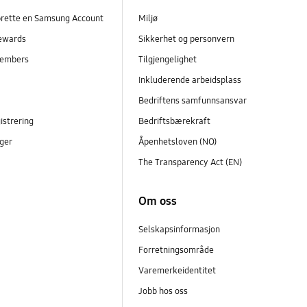
prette en Samsung Account
Miljø
ewards
Sikkerhet og personvern
embers
Tilgjengelighet
r
Inkluderende arbeidsplass
Bedriftens samfunnsansvar
istrering
Bedriftsbærekraft
ger
Åpenhetsloven (NO)
The Transparency Act (EN)
Om oss
Selskapsinformasjon
Forretningsområde
Varemerkeidentitet
Jobb hos oss