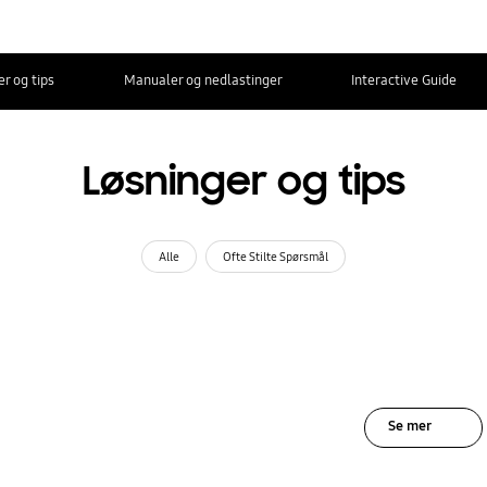
r og tips
Manualer og nedlastinger
Interactive Guide
Løsninger og tips
Alle
Ofte Stilte Spørsmål
Se mer