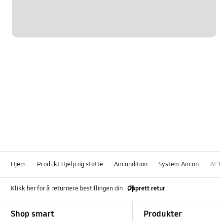
Hjem
Produkt Hjelp og støtte
Aircondition
System Aircon
AE
Klikk her for å returnere bestillingen din
Opprett retur
Footer Navigation
Shop smart
Produkter