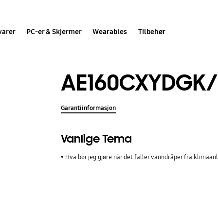
varer
PC-er & Skjermer
Wearables
Tilbehør
AE160CXYDGK
Garantiinformasjon
Vanlige Tema
Hva bør jeg gjøre når det faller vanndråper fra klimaan