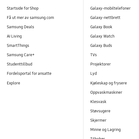
Startside for Shop
Galaxy-mobiltelefoner
Få ut mer av samsung.com
Galaxy-nettbrett
Samsung Deals
Galaxy Book
AI Living
Galaxy Watch
SmartThings
Galaxy Buds
Samsung Care+
TVs
Studenttillbud
Projektorer
Fordelsportal for ansatte
Lyd
Explore
Kjøleskap og frysere
Oppvaskmaskiner
Klesvask
Støvsugere
Skjermer
Minne og Lagring
Tilbehør