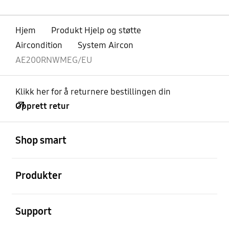
Hjem
Produkt Hjelp og støtte
Aircondition
System Aircon
AE200RNWMEG/EU
Klikk her for å returnere bestillingen din
Opprett retur
Åpen
Footer Navigation
Shop smart
Åpen
Produkter
Åpen
Support