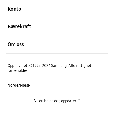
Åpen
Konto
Åpen
Bærekraft
Åpen
Om oss
Opphavsrett© 1995-2026 Samsung. Alle rettigheter
forbeholdes.
Norge/Norsk
Vil du holde deg oppdatert?