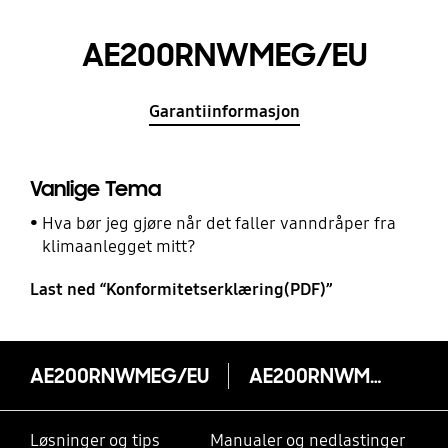
AE200RNWMEG/EU
Garantiinformasjon
Vanlige Tema
Hva bør jeg gjøre når det faller vanndråper fra
klimaanlegget mitt?
Last ned “Konformitetserklæring(PDF)”
AE200RNWMEG/EU
AE200RNWMEG/EU
Løsninger og tips
Manualer og nedlastinger