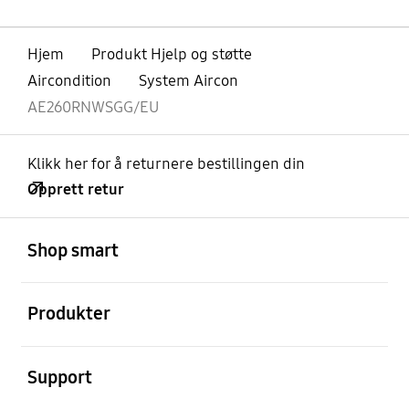
Hjem
Produkt Hjelp og støtte
Aircondition
System Aircon
AE260RNWSGG/EU
Klikk her for å returnere bestillingen din
Opprett retur
Åpen
Footer Navigation
Shop smart
Åpen
Produkter
Åpen
Support