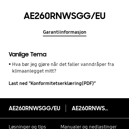
AE260RNWSGG/EU
Garantiinformasjon
Vanlige Tema
Hva bør jeg gjøre når det faller vanndråper fra
klimaanlegget mitt?
Last ned “Konformitetserklæring(PDF)”
AE260RNWSGG/EU
AE260RNWSGG/EU
Løsninger og tips
Manualer og nedlastinger