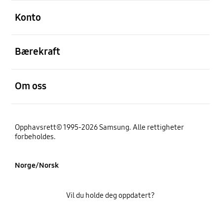
Åpen
Konto
Åpen
Bærekraft
Åpen
Om oss
Opphavsrett© 1995-2026 Samsung. Alle rettigheter
forbeholdes.
Norge/Norsk
Vil du holde deg oppdatert?