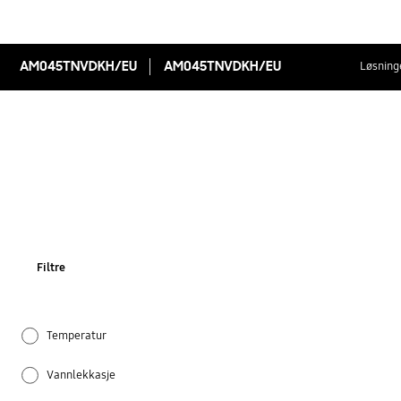
AM045TNVDKH/EU
AM045TNVDKH/EU
Løsninge
Filtre
Temperatur
Vannlekkasje