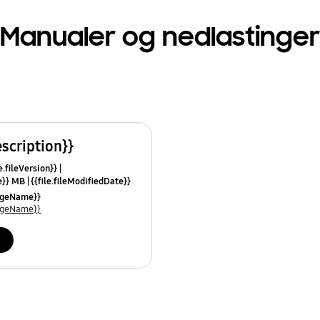
Manualer og nedlastinger
escription}}
e.fileVersion}}
ze}} MB
{{file.fileModifiedDate}}
mes}}
uageName}}
uageName}}