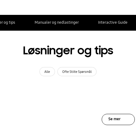
r og tips
Manualer og nedlastinger
Interactive Guide
Løsninger og tips
Alle
Ofte Stilte Spørsmål
Se mer