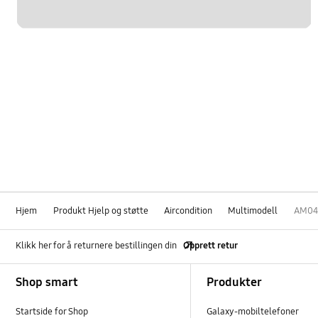
Hjem
Produkt Hjelp og støtte
Aircondition
Multimodell
AM04
Klikk her for å returnere bestillingen din
Opprett retur
Footer Navigation
Shop smart
Produkter
Startside for Shop
Galaxy-mobiltelefoner