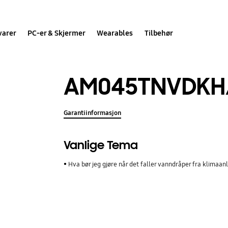
varer
PC-er & Skjermer
Wearables
Tilbehør
AM045TNVDKH
Garantiinformasjon
Vanlige Tema
Hva bør jeg gjøre når det faller vanndråper fra klimaan