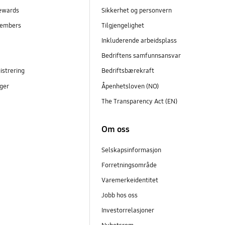
ewards
Sikkerhet og personvern
embers
Tilgjengelighet
r
Inkluderende arbeidsplass
Bedriftens samfunnsansvar
istrering
Bedriftsbærekraft
ger
Åpenhetsloven (NO)
The Transparency Act (EN)
Om oss
Selskapsinformasjon
Forretningsområde
Varemerkeidentitet
Jobb hos oss
Investorrelasjoner