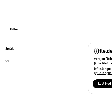
Filter
Språk
{{file.d
Klikk for å utvide
Versjon {{fil
OS
{{file.fileSi
Klikk for å utvide
{{file.osNa
{{file.lang
{{file.lang
Last Ned