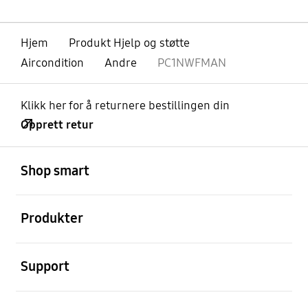
Hjem
Produkt Hjelp og støtte
Aircondition
Andre
PC1NWFMAN
Klikk her for å returnere bestillingen din
Opprett retur
Åpen
Footer Navigation
Shop smart
Åpen
Produkter
Åpen
Support
Åpen