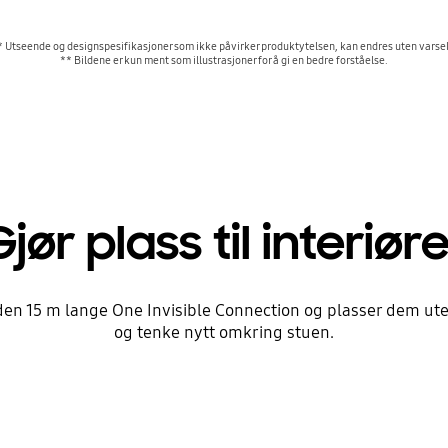
* Utseende og designspesifikasjoner som ikke påvirker produktytelsen, kan endres uten varsel
** Bildene er kun ment som illustrasjoner for å gi en bedre forståelse.
Gjør plass til interiøre
en 15 m lange One Invisible Connection og plasser dem ut
og tenke nytt omkring stuen.