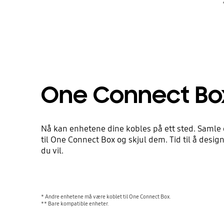
One Connect Bo
Nå kan enhetene dine kobles på ett sted. Samle
til One Connect Box og skjul dem. Tid til å des
du vil.
* Andre enhetene må være koblet til One Connect Box.
** Bare kompatible enheter.