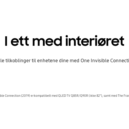
I ett med interiøret
l alle tilkoblinger til enhetene dine med One Invisible Conne
ible Connection (2019) er kompatibelt med QLED TV Q85R/Q90R (ikke 82"), samt med The Fr