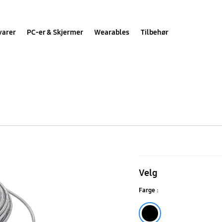
varer
PC-er & Skjermer
Wearables
Tilbehør
One
Invisible
Velg
Connection
Farge :
15m
(2019)
Black