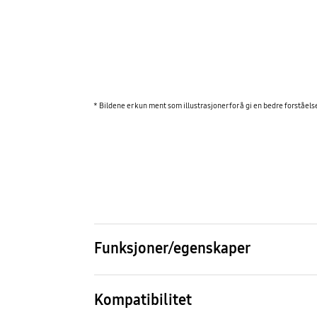
* Bildene er kun ment som illustrasjoner for å gi en bedre forståels
Funksjoner/egenskaper
Kabelfarge
Hast
Transparent
40 G
Kompatibilitet