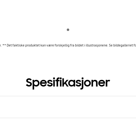
Indicator 1
e. ** Det faktiske produktet kan være forskjellig fra bildet i illustrasjonene. Se bildegalleriet 
Spesifikasjoner
ighet
bps