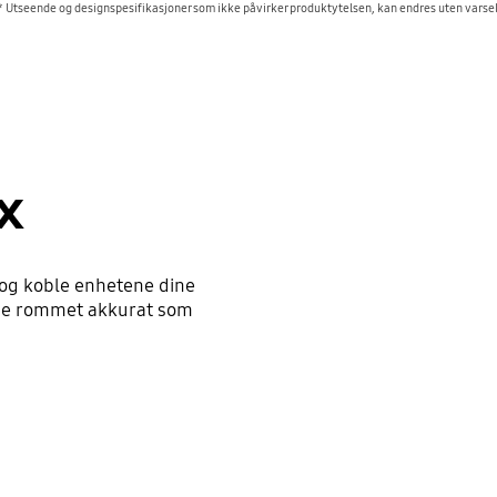
* Utseende og designspesifikasjoner som ikke påvirker produktytelsen, kan endres uten varsel
x
 og koble enhetene dine
igne rommet akkurat som