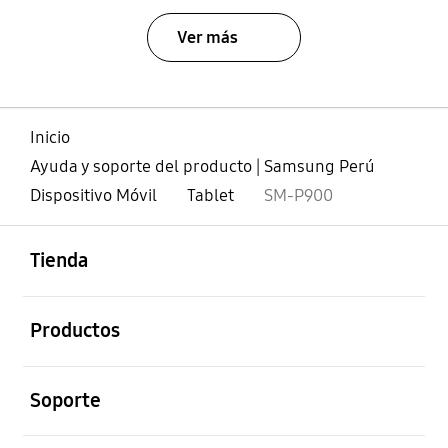
Ver más
Inicio
Ayuda y soporte del producto | Samsung Perú
Dispositivo Móvil
Tablet
SM-P900
abierto
Footer Navigation
Tienda
abierto
Productos
abierto
Soporte
abierto