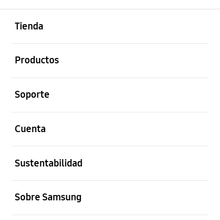
abierto
Footer Navigation
Tienda
abierto
Productos
abierto
Soporte
abierto
Cuenta
abierto
Sustentabilidad
abierto
Sobre Samsung