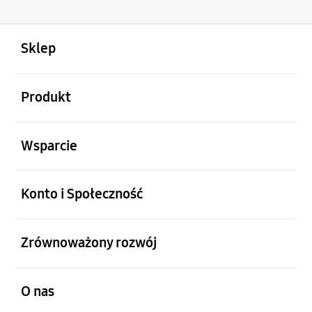
otwarty
Footer Navigation
Sklep
otwarty
Produkt
otwarty
Wsparcie
otwarty
Konto i Społeczność
otwarty
Zrównoważony rozwój
otwarty
O nas