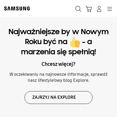
Skip
to
Szukaj
Koszyk
Navigation
Zaloguj się
content
Najważniejsze by w Nowym
Roku być na
– a
marzenia się spełnią!
Chcesz więcej?
W oczekiwaniu na najnowsze informacje, sprawdź
nasz lifestyle’owy blog Explore.
ZAJRZYJ NA EXPLORE